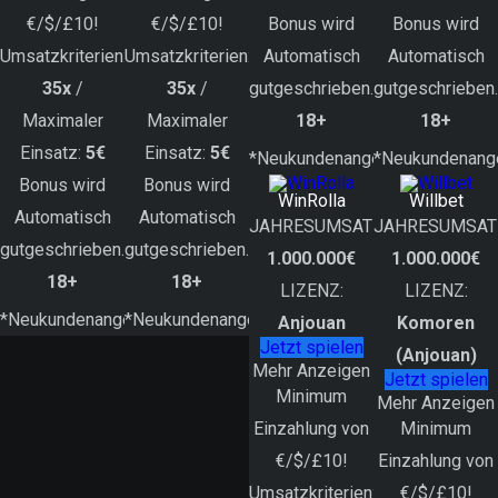
€/$/£10!
€/$/£10!
Bonus wird
Bonus wird
Umsatzkriterien:
Umsatzkriterien:
Automatisch
Automatisch
35x
/
35x
/
gutgeschrieben.
gutgeschrieben.
Maximaler
Maximaler
18+
18+
Einsatz:
5€
Einsatz:
5€
*Neukundenangebot
*Neukundenang
Bonus wird
Bonus wird
WinRolla
Willbet
Automatisch
Automatisch
JAHRESUMSATZ:
JAHRESUMSAT
gutgeschrieben.
gutgeschrieben.
1.000.000€
1.000.000€
18+
18+
LIZENZ:
LIZENZ:
*Neukundenangebot
*Neukundenangebot
Anjouan
Komoren
Jetzt spielen
(Anjouan)
Mehr Anzeigen
Jetzt spielen
Minimum
Mehr Anzeigen
Einzahlung von
Minimum
€/$/£10!
Einzahlung von
Umsatzkriterien:
€/$/£10!