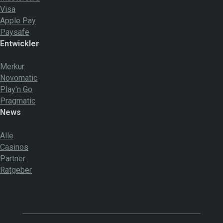
Visa
Apple Pay
Paysafe
Entwickler
Merkur
Novomatic
Play'n Go
Pragmatic
News
Alle
Casinos
Partner
Ratgeber