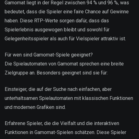
Gamomat liegt in der Regel zwischen 94 % und 96 %, was
bedeutet, dass die Spieler eine faire Chance auf Gewinne
haben. Diese RTP-Werte sorgen dafür, dass das
Spielerlebnis ausgewogen bleibt und sowohl für
Gelegenheitsspieler als auch für Vielspieler attraktiv ist.
Für wen sind Gamomat-Spiele geeignet?
Die Spielautomaten von Gamomat sprechen eine breite
Zielgruppe an. Besonders geeignet sind sie für:
Einsteiger, die auf der Suche nach einfachen, aber
unterhaltsamen Spielautomaten mit klassischen Funktionen
und modernen Grafiken sind.
Erfahrene Spieler, die die Vielfalt und die interaktiven
Funktionen in Gamomat-Spielen schätzen. Diese Spieler