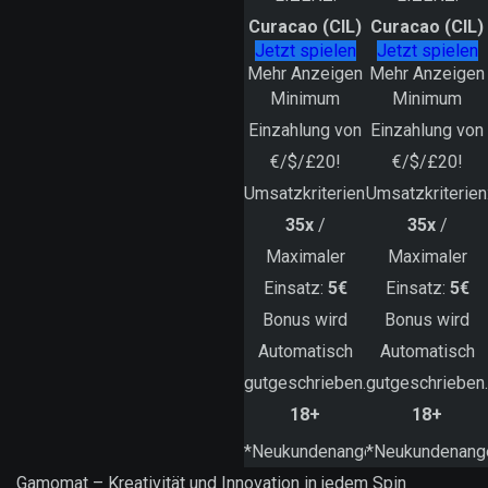
Curacao (CIL)
Curacao (CIL)
Jetzt spielen
Jetzt spielen
Mehr Anzeigen
Mehr Anzeigen
Minimum
Minimum
Einzahlung von
Einzahlung von
€/$/£20!
€/$/£20!
Umsatzkriterien:
Umsatzkriterien
35x
/
35x
/
Maximaler
Maximaler
Einsatz:
5€
Einsatz:
5€
Bonus wird
Bonus wird
Automatisch
Automatisch
gutgeschrieben.
gutgeschrieben.
18+
18+
*Neukundenangebot
*Neukundenang
Gamomat – Kreativität und Innovation in jedem Spin