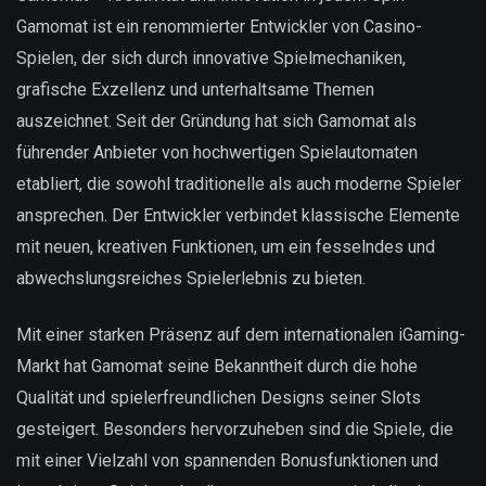
Gamomat ist ein renommierter Entwickler von Casino-
Spielen, der sich durch innovative Spielmechaniken,
grafische Exzellenz und unterhaltsame Themen
auszeichnet. Seit der Gründung hat sich Gamomat als
führender Anbieter von hochwertigen Spielautomaten
etabliert, die sowohl traditionelle als auch moderne Spieler
ansprechen. Der Entwickler verbindet klassische Elemente
mit neuen, kreativen Funktionen, um ein fesselndes und
abwechslungsreiches Spielerlebnis zu bieten.
Mit einer starken Präsenz auf dem internationalen iGaming-
Markt hat Gamomat seine Bekanntheit durch die hohe
Qualität und spielerfreundlichen Designs seiner Slots
gesteigert. Besonders hervorzuheben sind die Spiele, die
mit einer Vielzahl von spannenden Bonusfunktionen und