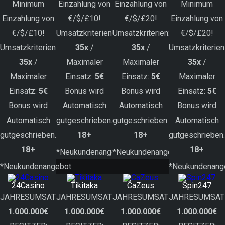
Minimum
Einzahlung von
Einzahlung von
Minimum
Einzahlung von
€/$/£10!
€/$/£20!
Einzahlung von
€/$/£10!
Umsatzkriterien:
Umsatzkriterien:
€/$/£20!
Umsatzkriterien:
35x
/
35x
/
Umsatzkriterien
35x
/
Maximaler
Maximaler
35x
/
Maximaler
Einsatz:
5€
Einsatz:
5€
Maximaler
Einsatz:
5€
Bonus wird
Bonus wird
Einsatz:
5€
Bonus wird
Automatisch
Automatisch
Bonus wird
Automatisch
gutgeschrieben.
gutgeschrieben.
Automatisch
gutgeschrieben.
18+
18+
gutgeschrieben.
18+
18+
*Neukundenangebot
*Neukundenangebot
*Neukundenangebot
*Neukundenang
24Casino
Tikitaka
CaZeus
Spin247
JAHRESUMSATZ:
JAHRESUMSATZ:
JAHRESUMSATZ:
JAHRESUMSAT
1.000.000€
1.000.000€
1.000.000€
1.000.000€