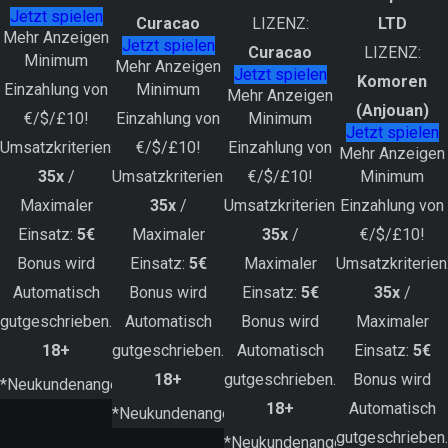
Jetzt spielen
Curacao
LIZENZ:
LTD
Mehr Anzeigen
Jetzt spielen
Curacao
LIZENZ:
Minimum
Mehr Anzeigen
Jetzt spielen
Komoren
Einzahlung von
Minimum
Mehr Anzeigen
(Anjouan)
€/$/£10!
Einzahlung von
Minimum
Jetzt spielen
Umsatzkriterien:
€/$/£10!
Einzahlung von
Mehr Anzeigen
35x
/
Umsatzkriterien:
€/$/£10!
Minimum
Maximaler
35x
/
Umsatzkriterien:
Einzahlung von
Einsatz:
5€
Maximaler
35x
/
€/$/£10!
Bonus wird
Einsatz:
5€
Maximaler
Umsatzkriterien
Automatisch
Bonus wird
Einsatz:
5€
35x
/
gutgeschrieben.
Automatisch
Bonus wird
Maximaler
18+
gutgeschrieben.
Automatisch
Einsatz:
5€
18+
gutgeschrieben.
Bonus wird
*Neukundenangebot
18+
Automatisch
*Neukundenangebot
gutgeschrieben.
*Neukundenangebot