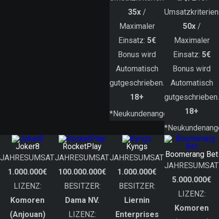
35x
/
Umsatzkriterien
Maximaler
50x
/
Einsatz:
5€
Maximaler
Bonus wird
Einsatz:
5€
Automatisch
Bonus wird
gutgeschrieben.
Automatisch
18+
gutgeschrieben.
18+
*Neukundenangebot
*Neukundenang
Joker8
RocketPlay
Kyngs
Boomerang Bet
JAHRESUMSATZ:
JAHRESUMSATZ:
JAHRESUMSATZ:
JAHRESUMSAT
1.000.000€
100.000.000€
1.000.000€
5.000.000€
LIZENZ:
BESITZER:
BESITZER:
LIZENZ:
Komoren
Dama NV.
Liernin
Komoren
(Anjouan)
LIZENZ:
Enterprises