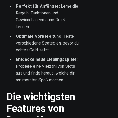
Perfekt für Anfänger:
Lerne die
Regeln, Funktionen und
Gewinnchancen ohne Druck
kennen.
Optimale Vorbereitung:
Teste
verschiedene Strategien, bevor du
echtes Geld setzt.
Entdecke neue Lieblingsspiele:
Probiere eine Vielzahl von Slots
aus und finde heraus, welche dir
am meisten Spaß machen.
Die wichtigsten
Features von