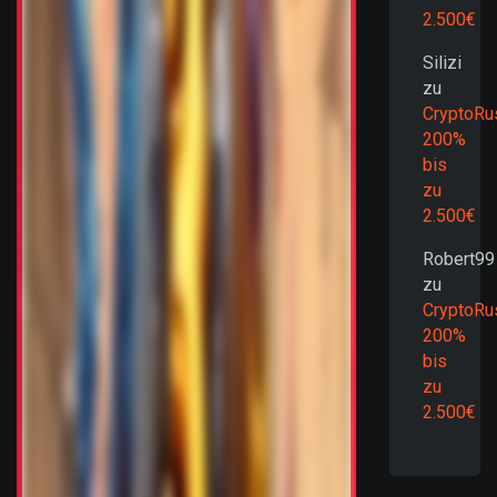
2.500€
Silizi
zu
CryptoRu
200%
bis
zu
2.500€
Robert99
zu
CryptoRu
200%
bis
zu
2.500€