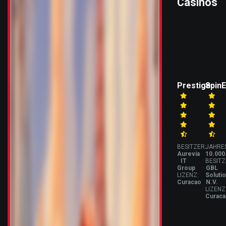
Casinos
Prestige
Spin
BESITZER:
JAHRE
Aurevia
10.000
IT
BESITZ
Group
GBL
LIZENZ:
Soluti
Curacao
N.V.
LIZENZ
Curac