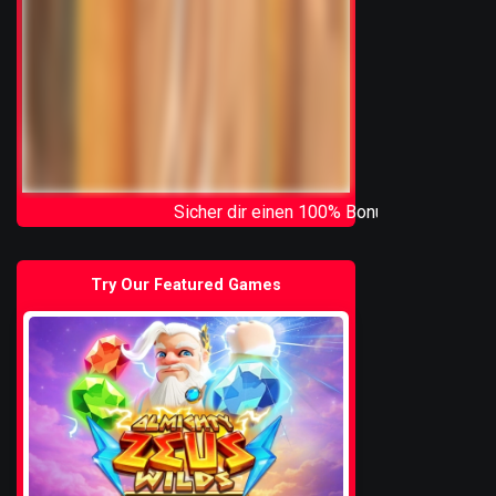
Sicher dir einen 100% Bonus bis 500€ und spiele 3 
Try Our Featured Games