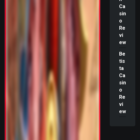
Ca
sin
o
Re
vi
ew
Be
tis
ta
Ca
sin
o
Re
vi
ew