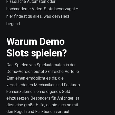
klassische Automaten oder
hochmoderne Video-Slots bevorzugst –
hier findest du alles, was dein Herz
begehrt.
Warum Demo
Slots spielen?
Das Spielen von Spielautomaten in der
Demo-Version bietet zahlreiche Vorteile.
Zum einen ermöglicht es dir, die
verschiedenen Mechaniken und Features
kennenzulernen, ohne eigenes Geld
einzusetzen. Besonders für Anfänger ist
dies eine große Hilfe, da sie sich so mit
den Regeln und Funktionen vertraut