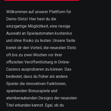
Willkommen auf unserer Plattform für
Demo Slots! Hier hast du die
einzigartige Möglichkeit, eine riesige
Auswahl an Spielautomaten kostenlos
und ohne Risiko zu testen. Unsere Seite
bietet dir den Vorteil, die neuesten Slots
oft bis zu zwei Wochen vor ihrer
offiziellen Veröffentlichung in Online-
Casinos ausprobieren zu können. Das
bedeutet, dass du früher als andere
Spieler die innovativen Funktionen,
spannenden Bonusspiele und
atemberaubenden Designs der neuesten
Titel erkunden kannst. Egal, ob du