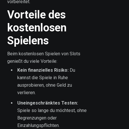
vorbereitet.
Vorteile des
kostenlosen
Spielens
Beim kostenlosen Spielen von Slots
genießt du viele Vorteile:
Kein finanzielles Risiko:
Du
kannst die Spiele in Ruhe
ausprobieren, ohne Geld zu
verlieren.
Uneingeschränktes Testen:
Spiele so lange du möchtest, ohne
Begrenzungen oder
Einzahlungspflichten.