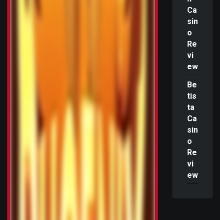
Ca
sin
o
Re
vi
ew
Be
tis
ta
Ca
sin
o
Re
vi
ew