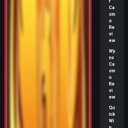
r
Ca
sin
o
Re
vi
ew
Wy
ns
Ca
sin
o
Re
vi
ew
Qu
ick
Wi
n