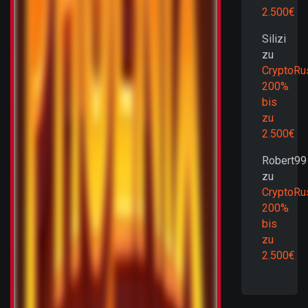
2.500€
Silizi
zu
CryptoRu
200%
bis
zu
2.500€
Robert99
zu
CryptoRu
200%
bis
zu
2.500€