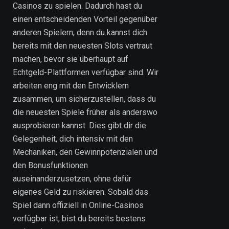
Casinos zu spielen. Dadurch hast du
einen entscheidenden Vorteil gegenüber
anderen Spielern, denn du kannst dich
bereits mit den neuesten Slots vertraut
machen, bevor sie überhaupt auf
Echtgeld-Plattformen verfügbar sind. Wir
arbeiten eng mit den Entwicklern
zusammen, um sicherzustellen, dass du
die neuesten Spiele früher als anderswo
ausprobieren kannst. Dies gibt dir die
Gelegenheit, dich intensiv mit den
Mechaniken, den Gewinnpotenzialen und
den Bonusfunktionen
auseinanderzusetzen, ohne dafür
eigenes Geld zu riskieren. Sobald das
Spiel dann offiziell in Online-Casinos
verfügbar ist, bist du bereits bestens