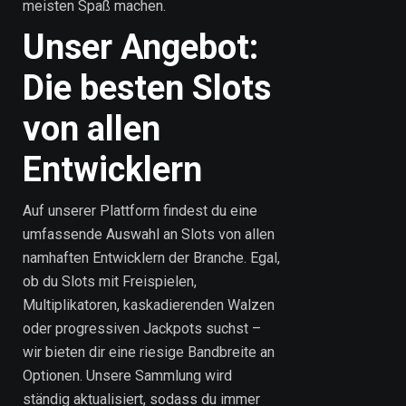
meisten Spaß machen.
Unser Angebot:
Die besten Slots
von allen
Entwicklern
Auf unserer Plattform findest du eine
umfassende Auswahl an Slots von allen
namhaften Entwicklern der Branche. Egal,
ob du Slots mit Freispielen,
Multiplikatoren, kaskadierenden Walzen
oder progressiven Jackpots suchst –
wir bieten dir eine riesige Bandbreite an
Optionen. Unsere Sammlung wird
ständig aktualisiert, sodass du immer