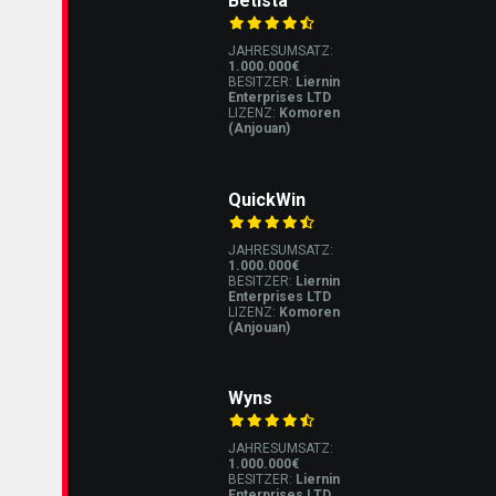
Betista
JAHRESUMSATZ:
1.000.000€
BESITZER:
Liernin
Enterprises LTD
LIZENZ:
Komoren
(Anjouan)
QuickWin
JAHRESUMSATZ:
1.000.000€
BESITZER:
Liernin
Enterprises LTD
LIZENZ:
Komoren
(Anjouan)
Wyns
JAHRESUMSATZ:
1.000.000€
BESITZER:
Liernin
Enterprises LTD