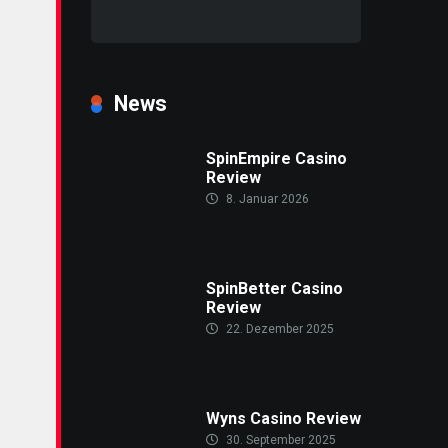
News
SpinEmpire Casino
Review
8. Januar 2026
SpinBetter Casino
Review
22. Dezember 2025
Wyns Casino Review
30. September 2025