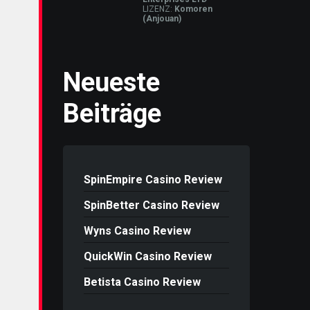
LIZENZ:
Komoren
(Anjouan)
Neueste
Beiträge
SpinEmpire Casino Review
SpinBetter Casino Review
Wyns Casino Review
QuickWin Casino Review
Betista Casino Review