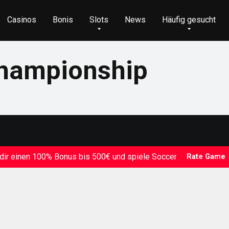
Casinos
Bonis
Slots
News
Häufig gesucht
Championship
nen 100% Bonus bis 500€ und spiele Soccer World Championship
Rate Game