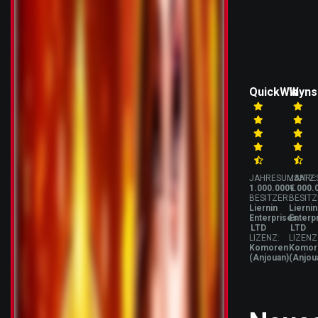
QuickWin
Wyns
JAHRESUMSATZ:
JAHRE
1.000.000€
1.000.
BESITZER:
BESITZ
Liernin
Liernin
Enterprises
Enterp
LTD
LTD
LIZENZ:
LIZENZ
Komoren
Komor
(Anjouan)
(Anjou