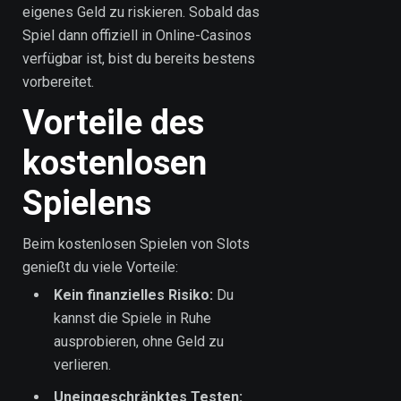
eigenes Geld zu riskieren. Sobald das
Spiel dann offiziell in Online-Casinos
verfügbar ist, bist du bereits bestens
vorbereitet.
Vorteile des
kostenlosen
Spielens
Beim kostenlosen Spielen von Slots
genießt du viele Vorteile:
Kein finanzielles Risiko:
Du
kannst die Spiele in Ruhe
ausprobieren, ohne Geld zu
verlieren.
Uneingeschränktes Testen: