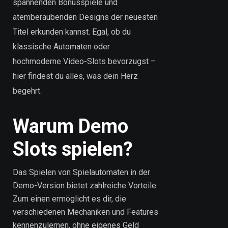
spannenden Bonusspiele und
atemberaubenden Designs der neuesten
Titel erkunden kannst. Egal, ob du
klassische Automaten oder
hochmoderne Video-Slots bevorzugst –
hier findest du alles, was dein Herz
begehrt.
Warum Demo
Slots spielen?
Das Spielen von Spielautomaten in der
Demo-Version bietet zahlreiche Vorteile.
Zum einen ermöglicht es dir, die
verschiedenen Mechaniken und Features
kennenzulernen, ohne eigenes Geld