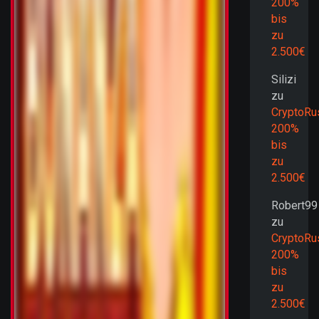
200%
bis
zu
2.500€
Silizi
zu
CryptoRu
200%
bis
zu
2.500€
Robert99
zu
CryptoRu
200%
bis
zu
2.500€