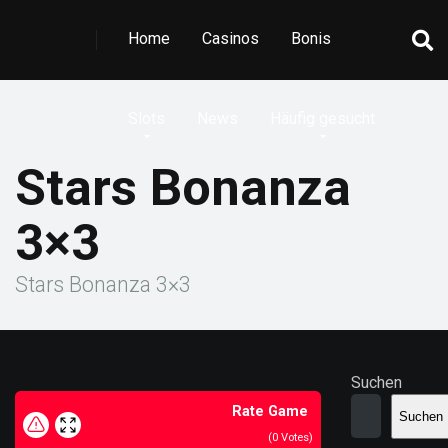
Home
Casinos
Bonis
Slots
News
Häufig gesucht
Stars Bonanza
3×3
Stars Bonanza 3×3
Suchen
Rate Game
Suchen
(
0
Votes)