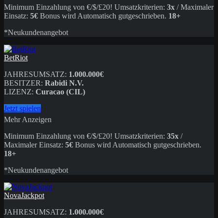
Minimum Einzahlung von €/$/£20! Umsatzkriterien:
3x
/ Maximaler
Einsatz:
5€
Bonus wird Automatisch gutgeschrieben.
18+
*Neukundenangebot
BetRiot
JAHRESUMSATZ:
1.000.000€
BESITZER:
Rabidi N.V.
LIZENZ:
Curacao (CIL)
Jetzt spielen
Mehr Anzeigen
Minimum Einzahlung von €/$/£20! Umsatzkriterien:
35x
/
Maximaler Einsatz:
5€
Bonus wird Automatisch gutgeschrieben.
18+
*Neukundenangebot
NovaJackpot
JAHRESUMSATZ:
1.000.000€