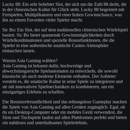
Lucky 88: Ein sehr beliebter Slot, der sich um die Zahl 88 dreht, die
in der chinesischen Kultur für Glück steht. Lucky 88 begeistert mit
Freispielen, Multiplikatoren und einer hohen Gewinnchance, was
ihn zu einem Favoriten vieler Spieler macht.
Sic Bo: Ein Slot, der auf dem traditionellen chinesischen Würfelspiel
basiert. Sic Bo bietet spannende Gewinnmöglichkeiten durch
Würfelkombinationen und spezielle Bonusfunktionen, die die
Spieler in eine authentische asiatische Casino-Atmosphäre
eintauchen lassen.
Warum Asia Gaming wählen?
Asia Gaming ist bekannt dafür, hochwertige und
abwechslungsreiche Spielautomaten zu entwickeln, die sowohl
klassische als auch moderne Elemente enthalten. Der Anbieter
versteht es, die asiatische Kultur in seine Spiele zu integrieren und
sie mit innovativen Spielmechaniken zu kombinieren, um ein
einzigartiges Erlebnis zu schaffen.
Die Benutzerfreundlichkeit und das reibungslose Gameplay machen
die Spiele von Asia Gaming auf allen Geräten zugänglich. Egal, ob
du ein Desktop-Computer oder ein mobiles Gerät verwendest, die
Slots und Tischspiele laufen auf allen Plattformen perfekt und bieten
ein nahtloses und unterhaltsames Spielerlebnis.