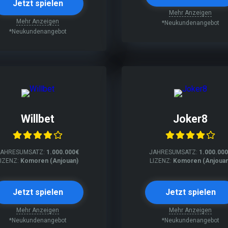
Jetzt spielen
Mehr Anzeigen
Mehr Anzeigen
*Neukundenangebot
*Neukundenangebot
Willbet
Joker8
JAHRESUMSATZ:
1.000.000€
JAHRESUMSATZ:
1.000.00
LIZENZ:
Komoren (Anjouan)
LIZENZ:
Komoren (Anjouan
Jetzt spielen
Jetzt spielen
Mehr Anzeigen
Mehr Anzeigen
*Neukundenangebot
*Neukundenangebot