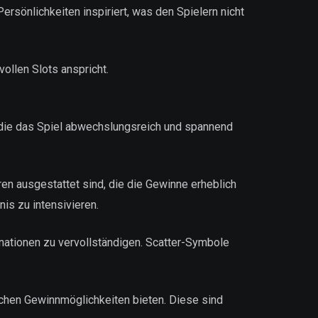
rsönlichkeiten inspiriert, was den Spielern nicht
ollen Slots anspricht.
, die das Spiel abwechslungsreich und spannend
ren ausgestattet sind, die die Gewinne erheblich
is zu intensivieren.
nationen zu vervollständigen. Scatter-Symbole
lichen Gewinnmöglichkeiten bieten. Diese sind