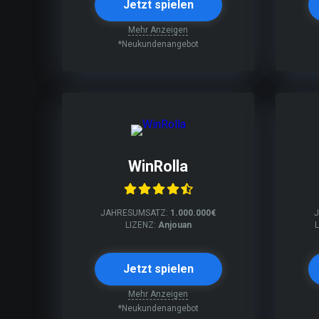
Jetzt spielen
Mehr Anzeigen
*Neukundenangebot
WinRolla
JAHRESUMSATZ:
1.000.000€
LIZENZ:
Anjouan
Jetzt spielen
Mehr Anzeigen
*Neukundenangebot