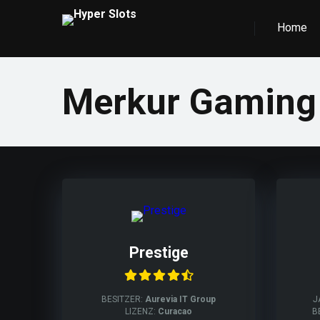
Home
Merkur Gaming
Prestige
BESITZER:
Aurevia IT Group
J
LIZENZ:
Curacao
B