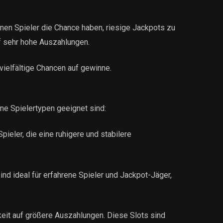
en Spieler die Chance haben, riesige Jackpots zu
f sehr hohe Auszahlungen.
vielfältige Chancen auf gewinne.
ne Spielertypen geeignet sind:
pieler, die eine ruhigere und stabilere
nd ideal für erfahrene Spieler und Jackpot-Jäger,
hkeit auf größere Auszahlungen. Diese Slots sind