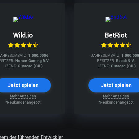
Wild.io
BetRiot
JAHRESUMSATZ:
1.000.000€
JAHRESUMSATZ:
1.000.00
ESITZER:
Nonce Gaming B.V.
BESITZER:
Rabidi N.V.
LIZENZ:
Curacao (CIL)
LIZENZ:
Curacao (CIL)
Jetzt spielen
Jetzt spielen
Mehr Anzeigen
Mehr Anzeigen
*Neukundenangebot
*Neukundenangebot
nem der führenden Entwickler