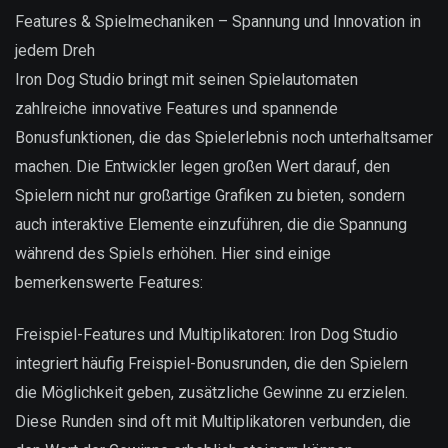
Features & Spielmechaniken – Spannung und Innovation in
jedem Dreh
Iron Dog Studio bringt mit seinen Spielautomaten
zahlreiche innovative Features und spannende
Bonusfunktionen, die das Spielerlebnis noch unterhaltsamer
machen. Die Entwickler legen großen Wert darauf, den
Spielern nicht nur großartige Grafiken zu bieten, sondern
auch interaktive Elemente einzuführen, die die Spannung
während des Spiels erhöhen. Hier sind einige
bemerkenswerte Features:
Freispiel-Features und Multiplikatoren: Iron Dog Studio
integriert häufig Freispiel-Bonusrunden, die den Spielern
die Möglichkeit geben, zusätzliche Gewinne zu erzielen.
Diese Runden sind oft mit Multiplikatoren verbunden, die