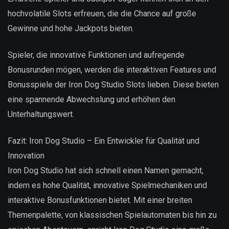
hochvolatile Slots erfreuen, die die Chance auf große
Gewinne und hohe Jackpots bieten.
Spieler, die innovative Funktionen und aufregende
Bonusrunden mögen, werden die interaktiven Features und
Bonusspiele der Iron Dog Studio Slots lieben. Diese bieten
eine spannende Abwechslung und erhöhen den
Unterhaltungswert.
Fazit: Iron Dog Studio – Ein Entwickler für Qualität und
Innovation
Iron Dog Studio hat sich schnell einen Namen gemacht,
indem es hohe Qualität, innovative Spielmechaniken und
interaktive Bonusfunktionen bietet. Mit einer breiten
Themenpalette, von klassischen Spielautomaten bis hin zu