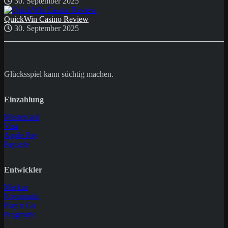
30. September 2025
QuickWin Casino Review
30. September 2025
Glücksspiel kann süchtig machen.
Einzahlung
Mastercard
Visa
Apple Pay
Paysafe
Entwickler
Merkur
Novomatic
Play'n Go
Pragmatic