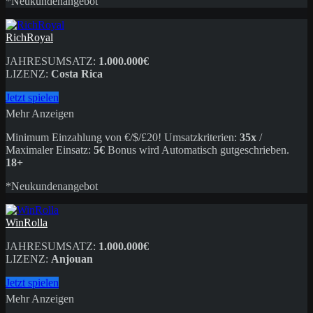
*Neukundenangebot
RichRoyal
JAHRESUMSATZ:
1.000.000€
LIZENZ:
Costa Rica
Jetzt spielen
Mehr Anzeigen
Minimum Einzahlung von €/$/£20! Umsatzkriterien:
35x
/
Maximaler Einsatz:
5€
Bonus wird Automatisch gutgeschrieben.
18+
*Neukundenangebot
WinRolla
JAHRESUMSATZ:
1.000.000€
LIZENZ:
Anjouan
Jetzt spielen
Mehr Anzeigen