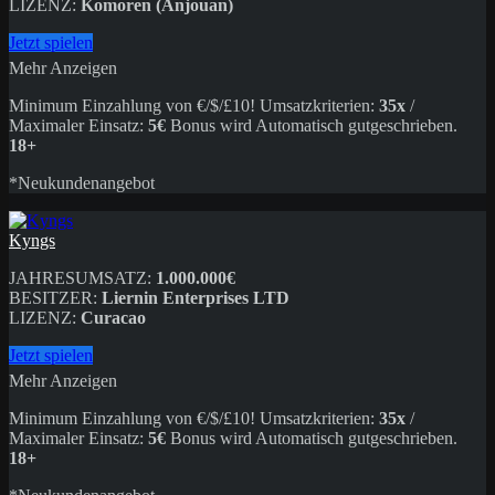
LIZENZ:
Komoren (Anjouan)
Jetzt spielen
Mehr Anzeigen
Minimum Einzahlung von €/$/£10! Umsatzkriterien:
35x
/
Maximaler Einsatz:
5€
Bonus wird Automatisch gutgeschrieben.
18+
*Neukundenangebot
Kyngs
JAHRESUMSATZ:
1.000.000€
BESITZER:
Liernin Enterprises LTD
LIZENZ:
Curacao
Jetzt spielen
Mehr Anzeigen
Minimum Einzahlung von €/$/£10! Umsatzkriterien:
35x
/
Maximaler Einsatz:
5€
Bonus wird Automatisch gutgeschrieben.
18+