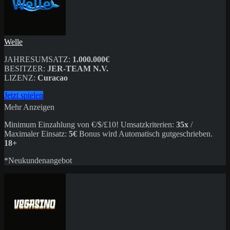
Welle
JAHRESUMSATZ:
1.000.000€
BESITZER:
JER-TEAM N.V.
LIZENZ:
Curacao
Jetzt spielen
Mehr Anzeigen
Minimum Einzahlung von €/$/£10! Umsatzkriterien:
35x
/
Maximaler Einsatz:
5€
Bonus wird Automatisch gutgeschrieben.
18+
*Neukundenangebot