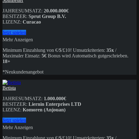
SpinBetter
JAHRESUMSATZ:
20.000.000€
BESITZER:
Sprut Group B.V.
LIZENZ:
Curacao
Jetzt spielen
Mehr Anzeigen
Minimum Einzahlung von €/$/£10! Umsatzkriterien:
35x
/
Maximaler Einsatz:
5€
Bonus wird Automatisch gutgeschrieben.
18+
*Neukundenangebot
Betista
JAHRESUMSATZ:
1.000.000€
BESITZER:
Liernin Enterprises LTD
LIZENZ:
Komoren (Anjouan)
Jetzt spielen
Mehr Anzeigen
Minimum Einzahlung von €/$/£10! Umsatzkriterien:
35x
/