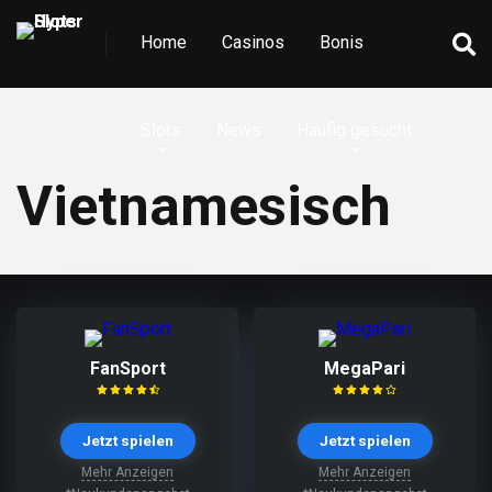
Home
Casinos
Bonis
Slots
News
Häufig gesucht
Vietnamesisch
FanSport
MegaPari
Jetzt spielen
Jetzt spielen
Mehr Anzeigen
Mehr Anzeigen