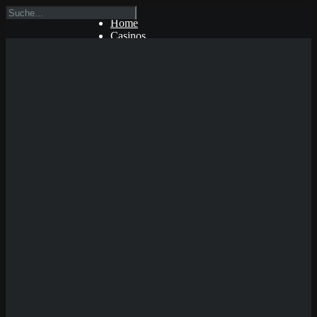
Home
Casinos
Bonis
Slots
Entwickler
News
Häufig gesucht
Anbieter
Evolution
Novomatic
Merkur
Gamomat
Pragmatic Play
Hacksaw Gaming
NoLimit City
Play’n GO
Big Time Gaming
Einzahlmethoden
Bank Überweisung
Paysafecard
MasterCard
Visa
Skrill
Jeton