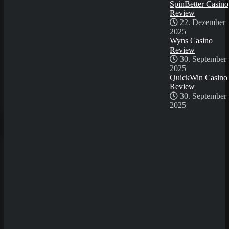
SpinBetter Casino
Review
Willkommensbonus 150% bis zu 5.000€
22. Dezember
+ 100 Freispiele
2025
Wyns Casino
Review
Bonus holen
30. September
2025
Mehr Anzeigen
QuickWin Casino
Review
*Neukundenangebot
30. September
2025
Exclusive Bonus
CryptoRush: 200% bis
zu 2.500€
Bonus Code
winradar
Exklusiver Bonus