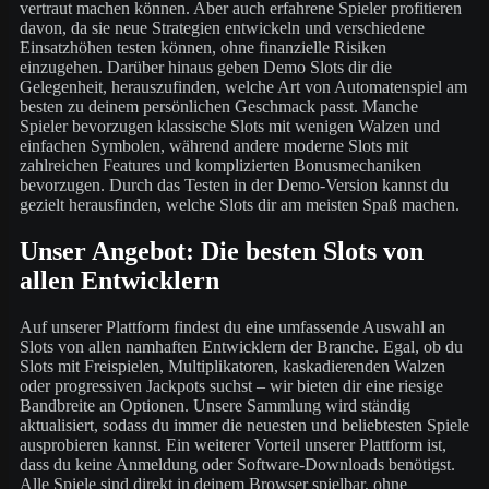
vertraut machen können. Aber auch erfahrene Spieler profitieren
davon, da sie neue Strategien entwickeln und verschiedene
Einsatzhöhen testen können, ohne finanzielle Risiken
einzugehen. Darüber hinaus geben Demo Slots dir die
Gelegenheit, herauszufinden, welche Art von Automatenspiel am
besten zu deinem persönlichen Geschmack passt. Manche
Spieler bevorzugen klassische Slots mit wenigen Walzen und
einfachen Symbolen, während andere moderne Slots mit
zahlreichen Features und komplizierten Bonusmechaniken
bevorzugen. Durch das Testen in der Demo-Version kannst du
gezielt herausfinden, welche Slots dir am meisten Spaß machen.
Unser Angebot: Die besten Slots von
allen Entwicklern
Auf unserer Plattform findest du eine umfassende Auswahl an
Slots von allen namhaften Entwicklern der Branche. Egal, ob du
Slots mit Freispielen, Multiplikatoren, kaskadierenden Walzen
oder progressiven Jackpots suchst – wir bieten dir eine riesige
Bandbreite an Optionen. Unsere Sammlung wird ständig
aktualisiert, sodass du immer die neuesten und beliebtesten Spiele
ausprobieren kannst. Ein weiterer Vorteil unserer Plattform ist,
dass du keine Anmeldung oder Software-Downloads benötigst.
Alle Spiele sind direkt in deinem Browser spielbar, ohne