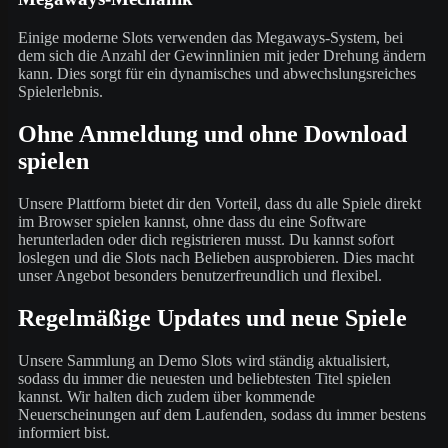
Einige moderne Slots verwenden das Megaways-System, bei
dem sich die Anzahl der Gewinnlinien mit jeder Drehung ändern
kann. Dies sorgt für ein dynamisches und abwechslungsreiches
Spielerlebnis.
Ohne Anmeldung und ohne Download
spielen
Unsere Plattform bietet dir den Vorteil, dass du alle Spiele direkt
im Browser spielen kannst, ohne dass du eine Software
herunterladen oder dich registrieren musst. Du kannst sofort
loslegen und die Slots nach Belieben ausprobieren. Dies macht
unser Angebot besonders benutzerfreundlich und flexibel.
Regelmäßige Updates und neue Spiele
Unsere Sammlung an Demo Slots wird ständig aktualisiert,
sodass du immer die neuesten und beliebtesten Titel spielen
kannst. Wir halten dich zudem über kommende
Neuerscheinungen auf dem Laufenden, sodass du immer bestens
informiert bist.