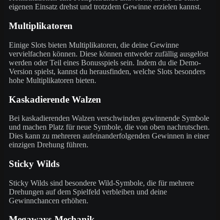
eigenen Einsatz drehst und trotzdem Gewinne erzielen kannst.
Multiplikatoren
Einige Slots bieten Multiplikatoren, die deine Gewinne
vervielfachen können. Diese können entweder zufällig ausgelöst
werden oder Teil eines Bonusspiels sein. Indem du die Demo-
Version spielst, kannst du herausfinden, welche Slots besonders
hohe Multiplikatoren bieten.
Kaskadierende Walzen
Bei kaskadierenden Walzen verschwinden gewinnende Symbole
und machen Platz für neue Symbole, die von oben nachrutschen.
Dies kann zu mehreren aufeinanderfolgenden Gewinnen in einer
einzigen Drehung führen.
Sticky Wilds
Sticky Wilds sind besondere Wild-Symbole, die für mehrere
Drehungen auf dem Spielfeld verbleiben und deine
Gewinnchancen erhöhen.
Megaways-Mechanik