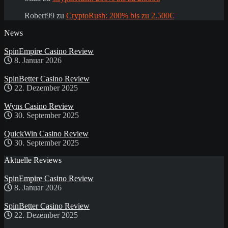
Robert99
zu
CryptoRush: 200% bis zu 2.500€
News
SpinEmpire Casino Review
8. Januar 2026
SpinBetter Casino Review
22. Dezember 2025
Wyns Casino Review
30. September 2025
QuickWin Casino Review
30. September 2025
Aktuelle Reviews
SpinEmpire Casino Review
8. Januar 2026
SpinBetter Casino Review
22. Dezember 2025