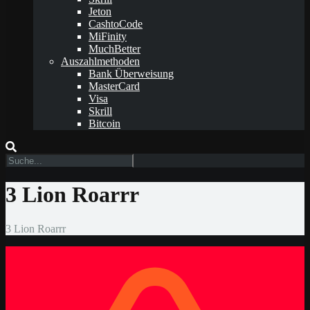
Jeton
CashtoCode
MiFinity
MuchBetter
Auszahlmethoden
Bank Überweisung
MasterCard
Visa
Skrill
Bitcoin
3 Lion Roarrr
3 Lion Roarrr