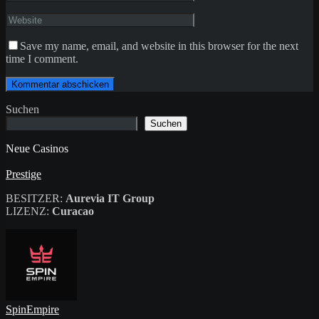
Save my name, email, and website in this browser for the next
time I comment.
Suchen
Suchen
Neue Casinos
Prestige
BESITZER:
Aurevia IT Group
LIZENZ:
Curacao
SpinEmpire