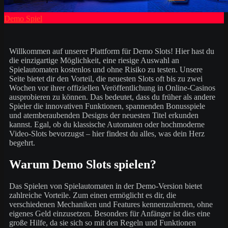
Demo Spiel
Willkommen auf unserer Plattform für Demo Slots! Hier hast du
die einzigartige Möglichkeit, eine riesige Auswahl an
Spielautomaten kostenlos und ohne Risiko zu testen. Unsere
Seite bietet dir den Vorteil, die neuesten Slots oft bis zu zwei
Wochen vor ihrer offiziellen Veröffentlichung in Online-Casinos
ausprobieren zu können. Das bedeutet, dass du früher als andere
Spieler die innovativen Funktionen, spannenden Bonusspiele
und atemberaubenden Designs der neuesten Titel erkunden
kannst. Egal, ob du klassische Automaten oder hochmoderne
Video-Slots bevorzugst – hier findest du alles, was dein Herz
begehrt.
Warum Demo Slots spielen?
Das Spielen von Spielautomaten in der Demo-Version bietet
zahlreiche Vorteile. Zum einen ermöglicht es dir, die
verschiedenen Mechaniken und Features kennenzulernen, ohne
eigenes Geld einzusetzen. Besonders für Anfänger ist dies eine
große Hilfe, da sie sich so mit den Regeln und Funktionen