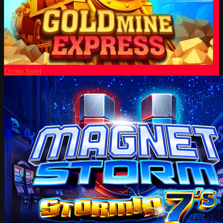
Demo Spiel