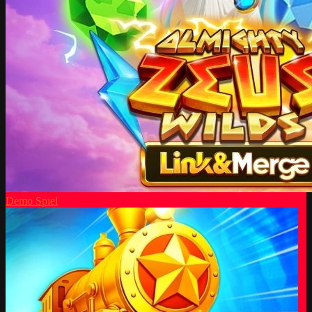
Demo Spiel