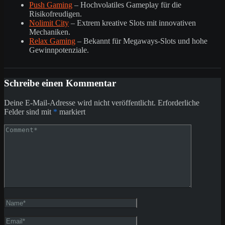
Push Gaming
– Hochvolatiles Gameplay für die
Risikofreudigen.
Nolimit City
– Extrem kreative Slots mit innovativen
Mechaniken.
Relax Gaming
– Bekannt für Megaways-Slots und hohe
Gewinnpotenziale.
Schreibe einen Kommentar
Deine E-Mail-Adresse wird nicht veröffentlicht.
Erforderliche
Felder sind mit
*
markiert