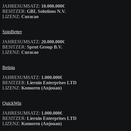
JAHRESUMSATZ:
10.000.000€
BESITZER:
GBL Solutions N.V.
LIZENZ:
Curacao
SpinBetter
JAHRESUMSATZ:
20.000.000€
BESITZER:
Sprut Group B.V.
LIZENZ:
Curacao
Betista
JAHRESUMSATZ:
1.000.000€
BESITZER:
Liernin Enterprises LTD
LIZENZ:
Komoren (Anjouan)
QuickWin
JAHRESUMSATZ:
1.000.000€
BESITZER:
Liernin Enterprises LTD
LIZENZ:
Komoren (Anjouan)