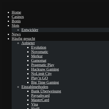
Home
Casinos
Bonis
Slots
Entwickler
News
Häufig gesucht
Anbieter
Evolution
Novomatic
Merkur
Gamomat
Pragmatic Play
Hacksaw Gaming
NoLimit City
Play’n GO
Big Time Gaming
Einzahlmethoden
Bank Überweisung
Paysafecard
MasterCard
Visa
Skrill