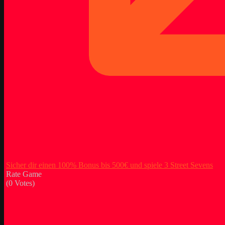
Sicher dir einen 100% Bonus bis 500€ und spiele 3 Street Sevens
Rate Game
(
0
Votes)