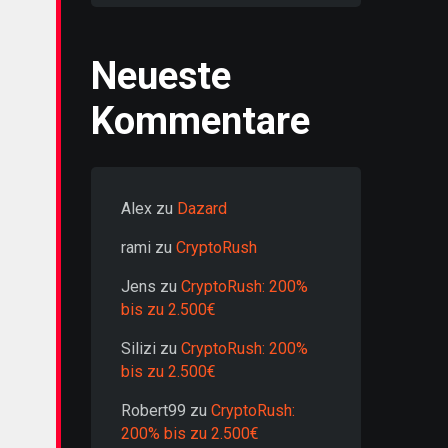
Neueste
Kommentare
Alex
zu
Dazard
rami
zu
CryptoRush
Jens
zu
CryptoRush: 200%
bis zu 2.500€
Silizi
zu
CryptoRush: 200%
bis zu 2.500€
Robert99
zu
CryptoRush:
200% bis zu 2.500€