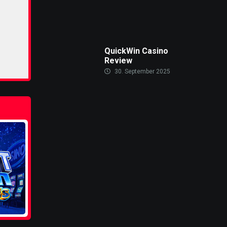
QuickWin Casino
Review
30. September 2025