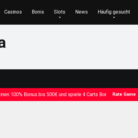
Casinos
Bonis
Slots
News
Häufig gesucht
a
 100% Bonus bis 500€ und spiele 4 Carts Bonanza
Rate Game