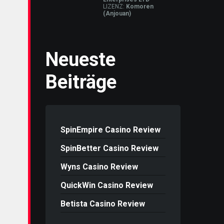
LIZENZ:
Komoren
(Anjouan)
Neueste
Beiträge
SpinEmpire Casino Review
SpinBetter Casino Review
Wyns Casino Review
QuickWin Casino Review
Betista Casino Review