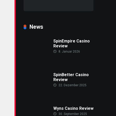
News
SpinEmpire Casino
Review
8. Januar 2026
SpinBetter Casino
Review
22. Dezember 2025
Wyns Casino Review
30. September 2025