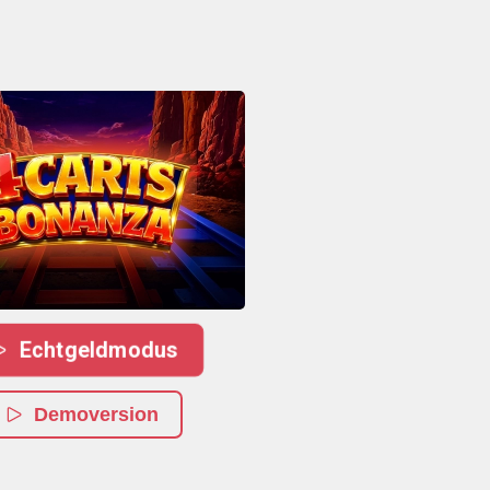
Echtgeldmodus
Demoversion