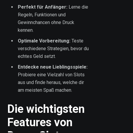
Perfekt für Anfänger:
Lerne die
Regeln, Funktionen und
Gewinnchancen ohne Druck
kennen.
Optimale Vorbereitung:
Teste
verschiedene Strategien, bevor du
echtes Geld setzt.
Entdecke neue Lieblingsspiele:
Probiere eine Vielzahl von Slots
aus und finde heraus, welche dir
am meisten Spaß machen.
Die wichtigsten
Features von