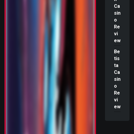
Ca
sin
o
Re
vi
ew
Be
tis
ta
Ca
sin
o
Re
vi
ew