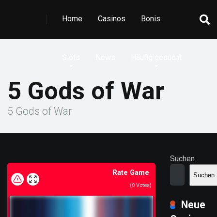
Home
Casinos
Bonis
Slots
News
Häufig gesucht
5 Gods of War
5 Gods of War
Suchen
Rate Game
Suchen
(
0
Votes)
Neue