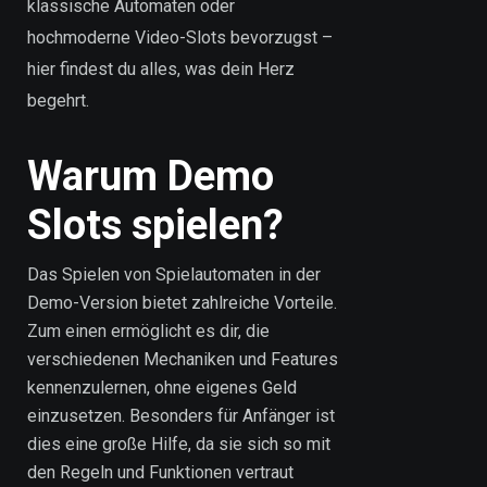
klassische Automaten oder
hochmoderne Video-Slots bevorzugst –
hier findest du alles, was dein Herz
begehrt.
Warum Demo
Slots spielen?
Das Spielen von Spielautomaten in der
Demo-Version bietet zahlreiche Vorteile.
Zum einen ermöglicht es dir, die
verschiedenen Mechaniken und Features
kennenzulernen, ohne eigenes Geld
einzusetzen. Besonders für Anfänger ist
dies eine große Hilfe, da sie sich so mit
den Regeln und Funktionen vertraut