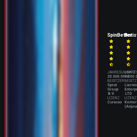
SpinBetter
Betis
JAHRESUMSATZ:
JAHRE
20.000.000€
1.000.
BESITZER:
BESITZ
Sprut
Liernin
Group
Enterp
B.V.
LTD
LIZENZ:
LIZENZ
Curacao
Komor
(Anjou