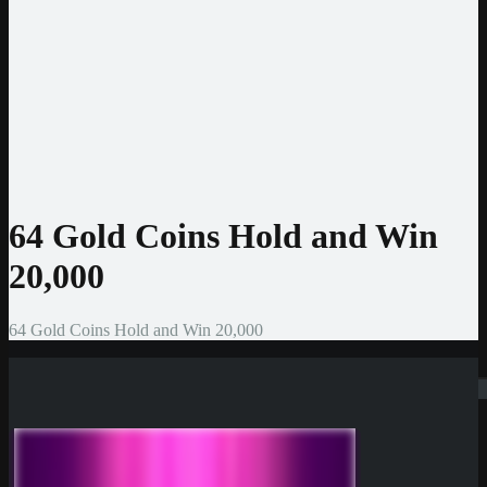
Jeton
CashtoCode
MiFinity
MuchBetter
Auszahlmethoden
Bank Überweisung
MasterCard
Visa
Skrill
Bitcoin
64 Gold Coins Hold and Win
20,000
64 Gold Coins Hold and Win 20,000
Suchen
Rate Game
(
0
Votes)
Neue Casinos