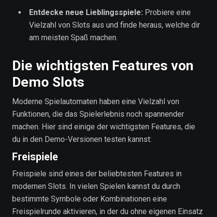
Entdecke neue Lieblingsspiele:
Probiere eine
Vielzahl von Slots aus und finde heraus, welche dir
am meisten Spaß machen.
Die wichtigsten Features von
Demo Slots
Moderne Spielautomaten haben eine Vielzahl von
Funktionen, die das Spielerlebnis noch spannender
machen. Hier sind einige der wichtigsten Features, die
du in den Demo-Versionen testen kannst:
Freispiele
Freispiele sind eines der beliebtesten Features in
modernen Slots. In vielen Spielen kannst du durch
bestimmte Symbole oder Kombinationen eine
Freispielrunde aktivieren, in der du ohne eigenen Einsatz