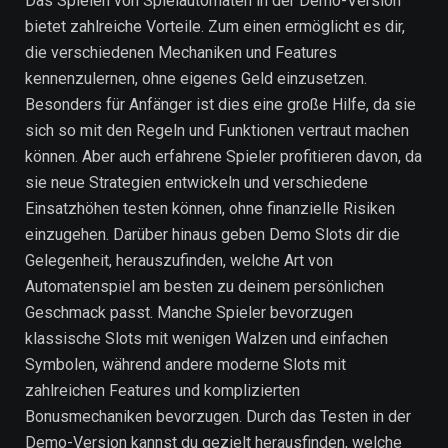
Das Spielen von Spielautomaten in der Demo-Version
bietet zahlreiche Vorteile. Zum einen ermöglicht es dir,
die verschiedenen Mechaniken und Features
kennenzulernen, ohne eigenes Geld einzusetzen.
Besonders für Anfänger ist dies eine große Hilfe, da sie
sich so mit den Regeln und Funktionen vertraut machen
können. Aber auch erfahrene Spieler profitieren davon, da
sie neue Strategien entwickeln und verschiedene
Einsatzhöhen testen können, ohne finanzielle Risiken
einzugehen. Darüber hinaus geben Demo Slots dir die
Gelegenheit, herauszufinden, welche Art von
Automatenspiel am besten zu deinem persönlichen
Geschmack passt. Manche Spieler bevorzugen
klassische Slots mit wenigen Walzen und einfachen
Symbolen, während andere moderne Slots mit
zahlreichen Features und komplizierten
Bonusmechaniken bevorzugen. Durch das Testen in der
Demo-Version kannst du gezielt herausfinden, welche