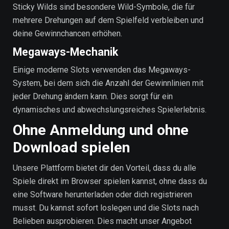
Sticky Wilds sind besondere Wild-Symbole, die für
mehrere Drehungen auf dem Spielfeld verbleiben und
deine Gewinnchancen erhöhen.
Megaways-Mechanik
Einige moderne Slots verwenden das Megaways-
System, bei dem sich die Anzahl der Gewinnlinien mit
jeder Drehung ändern kann. Dies sorgt für ein
dynamisches und abwechslungsreiches Spielerlebnis.
Ohne Anmeldung und ohne
Download spielen
Unsere Plattform bietet dir den Vorteil, dass du alle
Spiele direkt im Browser spielen kannst, ohne dass du
eine Software herunterladen oder dich registrieren
musst. Du kannst sofort loslegen und die Slots nach
Belieben ausprobieren. Dies macht unser Angebot