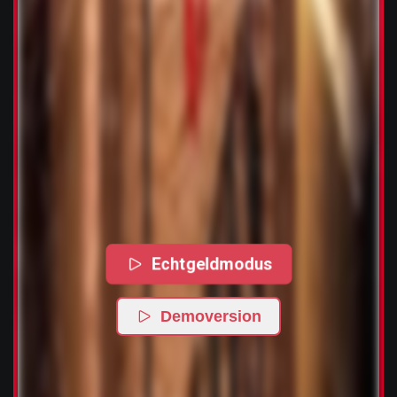
Echtgeldmodus
Demoversion