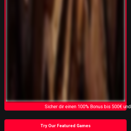
Sicher dir einen 100% Bonus bis 500€ und spiele 9 Cra
Try Our Featured Games