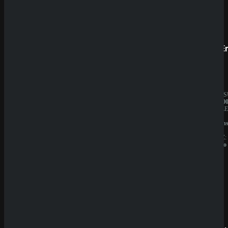
Prestige
SpinE
BESITZER:
JAHRES
Aurevia
10.000.0
IT
BESITZE
Group
GBL
LIZENZ:
Solution
Curacao
N.V.
LIZENZ:
Curacao