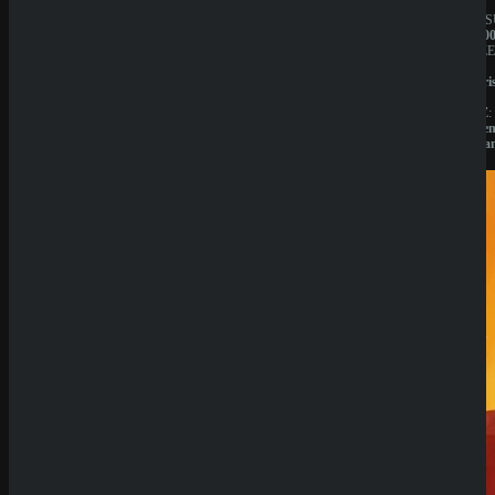
JAHRESUMSATZ:
JAHRES
1.000.000€
1.000.00
BESITZER:
BESITZE
Liernin
Liernin
Enterprises
Enterpri
LTD
LTD
LIZENZ:
LIZENZ:
Komoren
Komore
(Anjouan)
(Anjoua
Neueste
Beiträge
SpinEmpir
e Casino
Review
SpinBetter
Casino
Review
Wyns
Casino