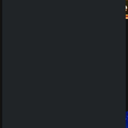
Demo Spiel
Demo Spiel