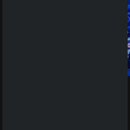
Demo Spiel
Willkommen auf unserer Plattform für Demo
Slots! Hier hast du die einzigartige Möglichkeit,
eine riesige Auswahl an Spielautomaten
kostenlos und ohne Risiko zu testen. Unsere
Seite bietet dir den Vorteil, die neuesten Slots
oft bis zu zwei Wochen vor ihrer offiziellen
Veröffentlichung in Online-Casinos