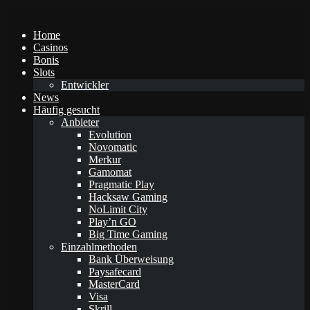
Home
Casinos
Bonis
Slots
Entwickler
News
Häufig gesucht
Anbieter
Evolution
Novomatic
Merkur
Gamomat
Pragmatic Play
Hacksaw Gaming
NoLimit City
Play’n GO
Big Time Gaming
Einzahlmethoden
Bank Überweisung
Paysafecard
MasterCard
Visa
Skrill