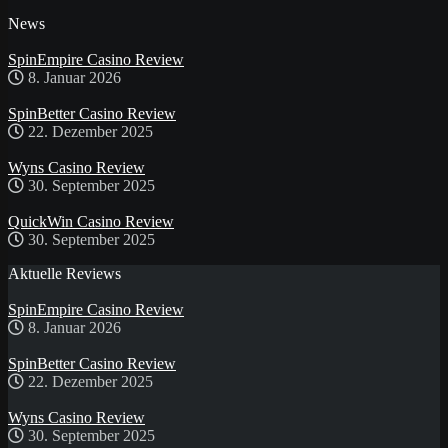
News
SpinEmpire Casino Review
8. Januar 2026
SpinBetter Casino Review
22. Dezember 2025
Wyns Casino Review
30. September 2025
QuickWin Casino Review
30. September 2025
Aktuelle Reviews
SpinEmpire Casino Review
8. Januar 2026
SpinBetter Casino Review
22. Dezember 2025
Wyns Casino Review
30. September 2025