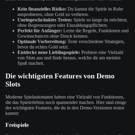
Kein finanzielles Risiko:
Du kannst die Spiele in Ruhe
ausprobieren, ohne Geld zu verlieren.
Uneingeschränktes Testen:
Spiele so lange du möchtest,
ohne Begrenzungen oder Einzahlungspflichten.
Perfekt für Anfänger:
Lerne die Regeln, Funktionen und
Gewinnchancen ohne Druck kennen.
Optimale Vorbereitung:
Teste verschiedene Strategien,
bevor du echtes Geld setzt.
Entdecke neue Lieblingsspiele:
Probiere eine Vielzahl
von Slots aus und finde heraus, welche dir am meisten
Spaß machen.
Die wichtigsten Features von Demo
Slots
Moderne Spielautomaten haben eine Vielzahl von Funktionen,
die das Spielerlebnis noch spannender machen. Hier sind einige
der wichtigsten Features, die du in den Demo-Versionen testen
kannst:
Freispiele