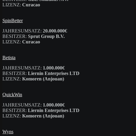
LIZENZ:
Curacao
SpinBetter
JAHRESUMSATZ:
20.000.000€
BESITZER:
Sprut Group B.V.
LIZENZ:
Curacao
Betista
JAHRESUMSATZ:
1.000.000€
BESITZER:
Liernin Enterprises LTD
LIZENZ:
Komoren (Anjouan)
QuickWin
JAHRESUMSATZ:
1.000.000€
BESITZER:
Liernin Enterprises LTD
LIZENZ:
Komoren (Anjouan)
Wyns