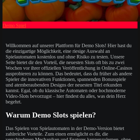
Demo Spiel
Willkommen auf unserer Plattform für Demo Slots! Hier hast du
die einzigartige Möglichkeit, eine riesige Auswahl an
Spielautomaten kostenlos und ohne Risiko zu testen. Unsere
Seite bietet dir den Vorteil, die neuesten Slots oft bis zu zwei
Wochen vor ihrer offiziellen Veröffentlichung in Online-Casinos
ausprobieren zu können. Das bedeutet, dass du früher als andere
Spieler die innovativen Funktionen, spannenden Bonusspiele
und atemberaubenden Designs der neuesten Titel erkunden
kannst. Egal, ob du klassische Automaten oder hochmoderne
Video-Slots bevorzugst – hier findest du alles, was dein Herz
begehrt.
Warum Demo Slots spielen?
Das Spielen von Spielautomaten in der Demo-Version bietet
zahlreiche Vorteile. Zum einen ermöglicht es dir, die
verschiedenen Mechaniken und Features kennenzulernen, ohne