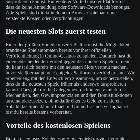
ausprobieren kannst. Ein weiterer Vorteil unserer Plattform ist,
dass du keine Anmeldung oder Software-Downloads benötigst.
Alle Spiele sind direkt in deinem Browser spielbar, ohne
versteckte Kosten oder Verpflichtungen.
Die neuesten Slots zuerst testen
Einer der größten Vorteile unserer Plattform ist die Möglichkeit,
brandneue Spielautomaten bereits vor ihrer offiziellen
Veröffentlichung in Online-Casinos zu spielen. Dadurch hast du
einen entscheidenden Vorteil gegenüber anderen Spielern, denn
du kannst dich bereits mit den neuesten Slots vertraut machen,
bevor sie überhaupt auf Echtgeld-Plattformen verfügbar sind. Wir
arbeiten eng mit den Entwicklern zusammen, um sicherzustellen,
dass du die neuesten Spiele früher als anderswo ausprobieren
kannst. Dies gibt dir die Gelegenheit, dich intensiv mit den
Mechaniken, den Gewinnpotenzialen und den Bonusfunktionen
auseinanderzusetzen, ohne dafür eigenes Geld zu riskieren.
Sobald das Spiel dann offiziell in Online-Casinos verfügbar ist,
bist du bereits bestens vorbereitet.
Vorteile des kostenlosen Spielens
Beim kostenlosen Spielen von Slots genießt du viele Vorteile: