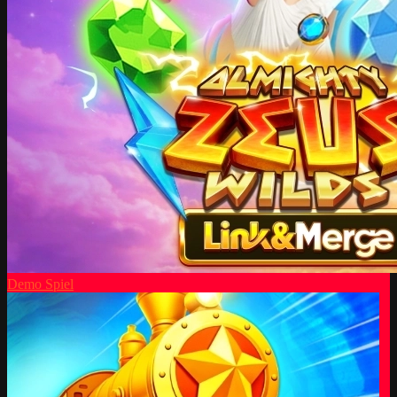
Demo Spiel