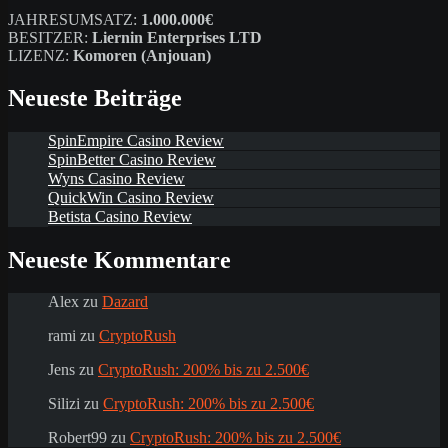
JAHRESUMSATZ:
1.000.000€
BESITZER:
Liernin Enterprises LTD
LIZENZ:
Komoren (Anjouan)
Neueste Beiträge
SpinEmpire Casino Review
SpinBetter Casino Review
Wyns Casino Review
QuickWin Casino Review
Betista Casino Review
Neueste Kommentare
Alex
zu
Dazard
rami
zu
CryptoRush
Jens
zu
CryptoRush: 200% bis zu 2.500€
Silizi
zu
CryptoRush: 200% bis zu 2.500€
Robert99
zu
CryptoRush: 200% bis zu 2.500€