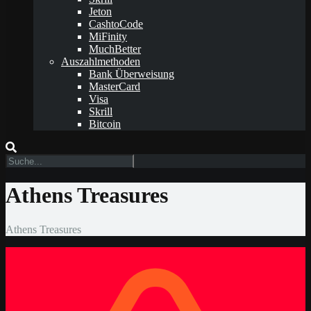
Jeton
CashtoCode
MiFinity
MuchBetter
Auszahlmethoden
Bank Überweisung
MasterCard
Visa
Skrill
Bitcoin
Athens Treasures
Athens Treasures