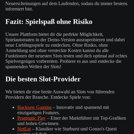
Neuerscheinungen auf dem Laufenden, sodass du immer bestens
informiert bist.
Fazit: Spielspaß ohne Risiko
Unsere Plattform bietet dir die perfekte Möglichkeit,
Spielautomaten in der Demo-Version auszuprobieren und dabei
neue Lieblingsspiele zu entdecken. Ohne Risiko, ohne
Anmeldung und ohne versteckte Kosten kannst du alle
Funktionen der neuesten Slots testen und dich optimal auf echtes
Spielvergnügen vorbereiten. Probiere es aus und entdecke die
spannenden Welten der Slots!
Die besten Slot-Provider
Wir bieten dir eine breite Auswahl an Slots von führenden
Providern der Branche. Entdecke Spiele von:
Hacksaw Gaming
– Innovativ und spannend mit
einzigartigen Features.
Pragmatic Play
– Einer der Marktführer mit Top-Grafiken
und hohen Gewinnen.
NetEnt
– Klassiker wie Starburst und Gonzo's Quest