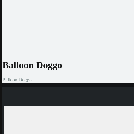
Aus
Balloon Doggo
Balloon Doggo
Sicher dir einen 100% Bonus bis