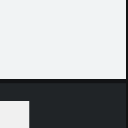
Suchen
Suchen
e Game
(
0
Votes)
Neue Casinos
Prestige