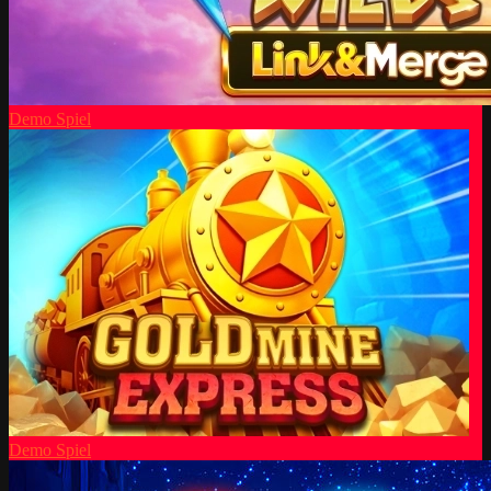
Demo Spiel
Demo Spiel