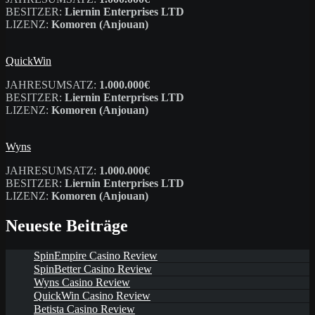
BESITZER:
Liernin Enterprises LTD
LIZENZ:
Komoren (Anjouan)
QuickWin
JAHRESUMSATZ:
1.000.000€
BESITZER:
Liernin Enterprises LTD
LIZENZ:
Komoren (Anjouan)
Wyns
JAHRESUMSATZ:
1.000.000€
BESITZER:
Liernin Enterprises LTD
LIZENZ:
Komoren (Anjouan)
Neueste Beiträge
SpinEmpire Casino Review
SpinBetter Casino Review
Wyns Casino Review
QuickWin Casino Review
Betista Casino Review