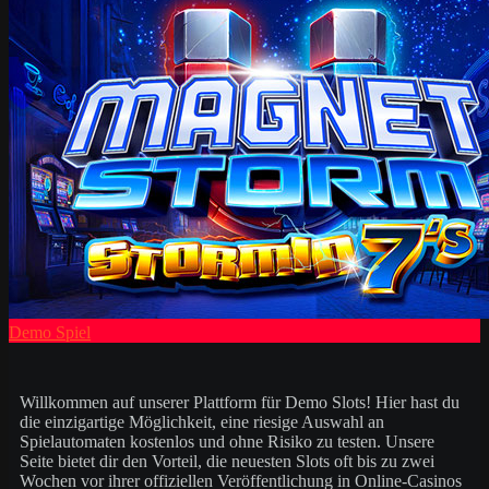
Demo Spiel
Willkommen auf unserer Plattform für Demo Slots! Hier hast du
die einzigartige Möglichkeit, eine riesige Auswahl an
Spielautomaten kostenlos und ohne Risiko zu testen. Unsere
Seite bietet dir den Vorteil, die neuesten Slots oft bis zu zwei
Wochen vor ihrer offiziellen Veröffentlichung in Online-Casinos