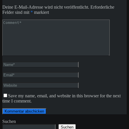
Deine E-Mail-Adresse wird nicht veröffentlicht.
Erforderliche
Felder sind mit
*
markiert
Save my name, email, and website in this browser for the next
time I comment.
Suchen
Suchen