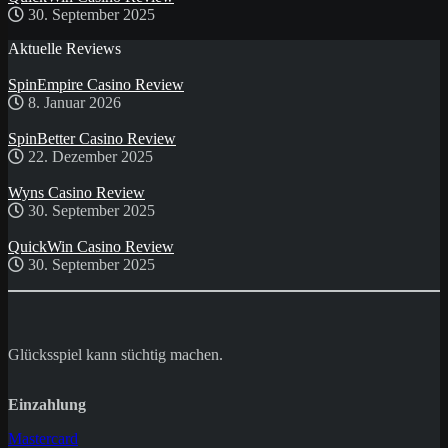
30. September 2025
Aktuelle Reviews
SpinEmpire Casino Review
8. Januar 2026
SpinBetter Casino Review
22. Dezember 2025
Wyns Casino Review
30. September 2025
QuickWin Casino Review
30. September 2025
Glücksspiel kann süchtig machen.
Einzahlung
Mastercard