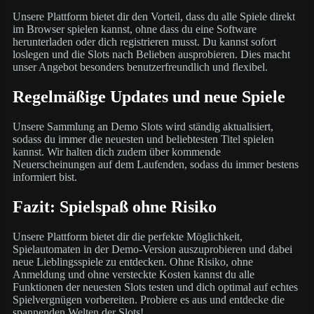
Unsere Plattform bietet dir den Vorteil, dass du alle Spiele direkt
im Browser spielen kannst, ohne dass du eine Software
herunterladen oder dich registrieren musst. Du kannst sofort
loslegen und die Slots nach Belieben ausprobieren. Dies macht
unser Angebot besonders benutzerfreundlich und flexibel.
Regelmäßige Updates und neue Spiele
Unsere Sammlung an Demo Slots wird ständig aktualisiert,
sodass du immer die neuesten und beliebtesten Titel spielen
kannst. Wir halten dich zudem über kommende
Neuerscheinungen auf dem Laufenden, sodass du immer bestens
informiert bist.
Fazit: Spielspaß ohne Risiko
Unsere Plattform bietet dir die perfekte Möglichkeit,
Spielautomaten in der Demo-Version auszuprobieren und dabei
neue Lieblingsspiele zu entdecken. Ohne Risiko, ohne
Anmeldung und ohne versteckte Kosten kannst du alle
Funktionen der neuesten Slots testen und dich optimal auf echtes
Spielvergnügen vorbereiten. Probiere es aus und entdecke die
spannenden Welten der Slots!