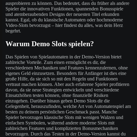
ausprobieren zu können. Das bedeutet, dass du früher als andere
Spieler die innovativen Funktionen, spannenden Bonusspiele
und atemberaubenden Designs der neuesten Titel erkunden
kannst. Egal, ob du klassische Automaten oder hochmoderne
Video-Slots bevorzugst – hier findest du alles, was dein Herz
begehrt.
Warum Demo Slots spielen?
Das Spielen von Spielautomaten in der Demo-Version bietet
zahlreiche Vorteile. Zum einen ermöglicht es dir, die
verschiedenen Mechaniken und Features kennenzulernen, ohne
eigenes Geld einzusetzen. Besonders für Anfänger ist dies eine
große Hilfe, da sie sich so mit den Regeln und Funktionen
vertraut machen können. Aber auch erfahrene Spieler profitieren
davon, da sie neue Strategien entwickeln und verschiedene
Einsatzhöhen testen können, ohne finanzielle Risiken
einzugehen. Darüber hinaus geben Demo Slots dir die
Gelegenheit, herauszufinden, welche Art von Automatenspiel am
besten zu deinem persönlichen Geschmack passt. Manche
Spieler bevorzugen klassische Slots mit wenigen Walzen und
einfachen Symbolen, während andere moderne Slots mit
zahlreichen Features und komplizierten Bonusmechaniken
bevorzugen. Durch das Testen in der Demo-Version kannst du