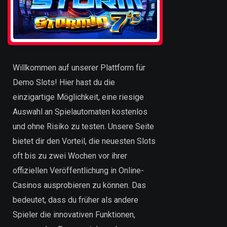
Willkommen auf unserer Plattform für
Demo Slots! Hier hast du die
einzigartige Möglichkeit, eine riesige
Auswahl an Spielautomaten kostenlos
und ohne Risiko zu testen. Unsere Seite
bietet dir den Vorteil, die neuesten Slots
oft bis zu zwei Wochen vor ihrer
offiziellen Veröffentlichung in Online-
Casinos ausprobieren zu können. Das
bedeutet, dass du früher als andere
Spieler die innovativen Funktionen,