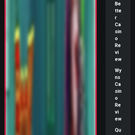
Be
tte
r
Ca
sin
o
Re
vi
ew
Wy
ns
Ca
sin
o
Re
vi
ew
Qu