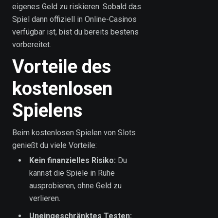
eigenes Geld zu riskieren. Sobald das
Spiel dann offiziell in Online-Casinos
verfügbar ist, bist du bereits bestens
vorbereitet.
Vorteile des
kostenlosen
Spielens
Beim kostenlosen Spielen von Slots
genießt du viele Vorteile:
Kein finanzielles Risiko:
Du
kannst die Spiele in Ruhe
ausprobieren, ohne Geld zu
verlieren.
Uneingeschränktes Testen: