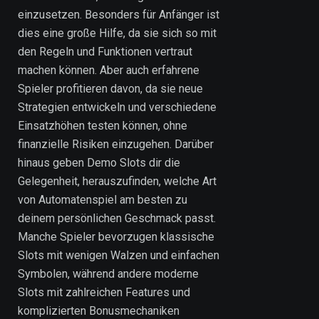
einzusetzen. Besonders für Anfänger ist
dies eine große Hilfe, da sie sich so mit
den Regeln und Funktionen vertraut
machen können. Aber auch erfahrene
Spieler profitieren davon, da sie neue
Strategien entwickeln und verschiedene
Einsatzhöhen testen können, ohne
finanzielle Risiken einzugehen. Darüber
hinaus geben Demo Slots dir die
Gelegenheit, herauszufinden, welche Art
von Automatenspiel am besten zu
deinem persönlichen Geschmack passt.
Manche Spieler bevorzugen klassische
Slots mit wenigen Walzen und einfachen
Symbolen, während andere moderne
Slots mit zahlreichen Features und
komplizierten Bonusmechaniken