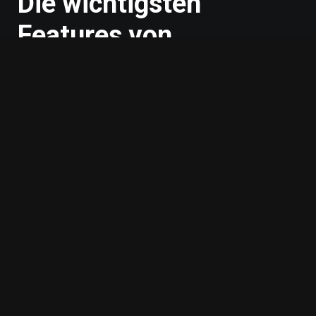
Die wichtigsten
Features von
Demo Slots
Moderne Spielautomaten haben eine
Vielzahl von Funktionen, die das
Spielerlebnis noch spannender machen.
Hier sind einige der wichtigsten
Features, die du in den Demo-Versionen
testen kannst:
Freispiele
Freispiele sind eines der beliebtesten
Features in modernen Slots. In vielen
Spielen kannst du durch bestimmte
Symbole oder Kombinationen eine