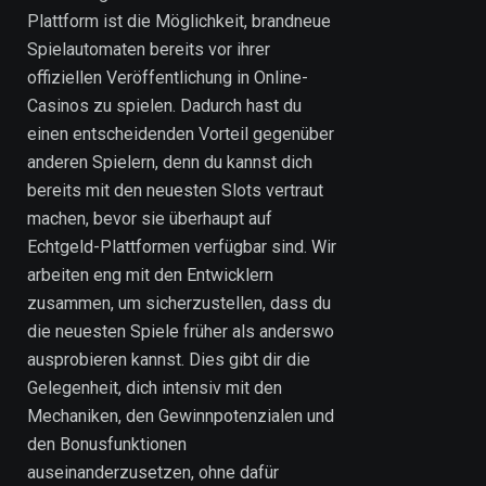
Plattform ist die Möglichkeit, brandneue
Spielautomaten bereits vor ihrer
offiziellen Veröffentlichung in Online-
Casinos zu spielen. Dadurch hast du
einen entscheidenden Vorteil gegenüber
anderen Spielern, denn du kannst dich
bereits mit den neuesten Slots vertraut
machen, bevor sie überhaupt auf
Echtgeld-Plattformen verfügbar sind. Wir
arbeiten eng mit den Entwicklern
zusammen, um sicherzustellen, dass du
die neuesten Spiele früher als anderswo
ausprobieren kannst. Dies gibt dir die
Gelegenheit, dich intensiv mit den
Mechaniken, den Gewinnpotenzialen und
den Bonusfunktionen
auseinanderzusetzen, ohne dafür