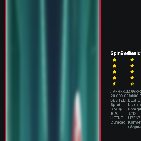
SpinBetter
Betis
JAHRESUMSATZ:
JAHRE
20.000.000€
1.000.
BESITZER:
BESITZ
Sprut
Liernin
Group
Enterp
B.V.
LTD
LIZENZ:
LIZENZ
Curacao
Komor
(Anjou