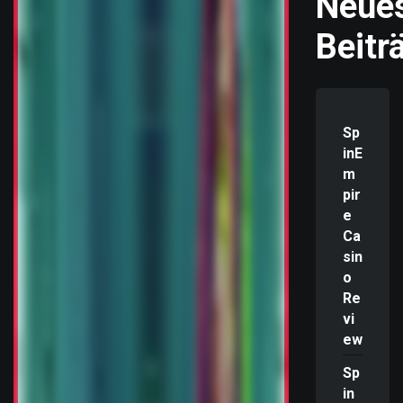
Neue
Beitr
Sp
inE
m
pir
e
Ca
sin
o
Re
vi
ew
Sp
in