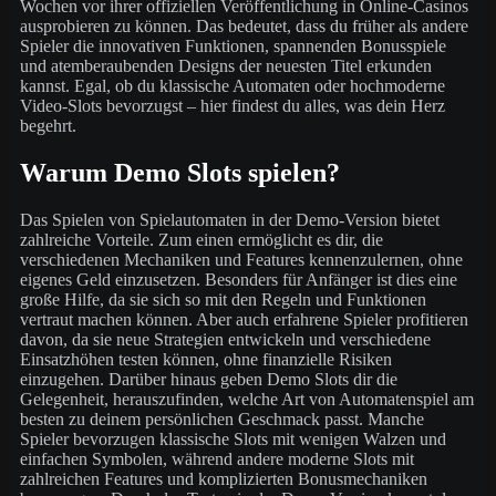
Wochen vor ihrer offiziellen Veröffentlichung in Online-Casinos
ausprobieren zu können. Das bedeutet, dass du früher als andere
Spieler die innovativen Funktionen, spannenden Bonusspiele
und atemberaubenden Designs der neuesten Titel erkunden
kannst. Egal, ob du klassische Automaten oder hochmoderne
Video-Slots bevorzugst – hier findest du alles, was dein Herz
begehrt.
Warum Demo Slots spielen?
Das Spielen von Spielautomaten in der Demo-Version bietet
zahlreiche Vorteile. Zum einen ermöglicht es dir, die
verschiedenen Mechaniken und Features kennenzulernen, ohne
eigenes Geld einzusetzen. Besonders für Anfänger ist dies eine
große Hilfe, da sie sich so mit den Regeln und Funktionen
vertraut machen können. Aber auch erfahrene Spieler profitieren
davon, da sie neue Strategien entwickeln und verschiedene
Einsatzhöhen testen können, ohne finanzielle Risiken
einzugehen. Darüber hinaus geben Demo Slots dir die
Gelegenheit, herauszufinden, welche Art von Automatenspiel am
besten zu deinem persönlichen Geschmack passt. Manche
Spieler bevorzugen klassische Slots mit wenigen Walzen und
einfachen Symbolen, während andere moderne Slots mit
zahlreichen Features und komplizierten Bonusmechaniken