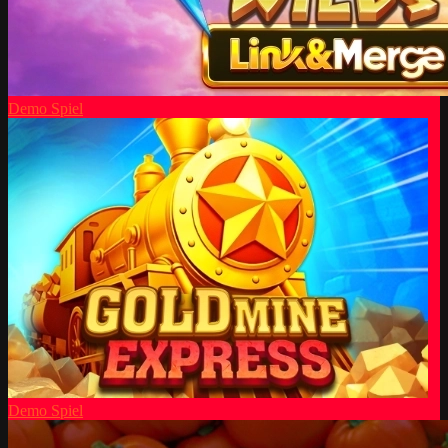
Demo Spiel
Demo Spiel