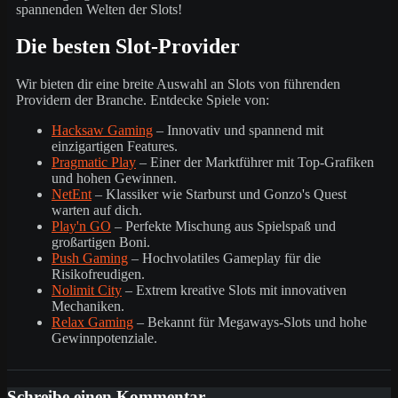
spannenden Welten der Slots!
Die besten Slot-Provider
Wir bieten dir eine breite Auswahl an Slots von führenden
Providern der Branche. Entdecke Spiele von:
Hacksaw Gaming
– Innovativ und spannend mit
einzigartigen Features.
Pragmatic Play
– Einer der Marktführer mit Top-Grafiken
und hohen Gewinnen.
NetEnt
– Klassiker wie Starburst und Gonzo's Quest
warten auf dich.
Play'n GO
– Perfekte Mischung aus Spielspaß und
großartigen Boni.
Push Gaming
– Hochvolatiles Gameplay für die
Risikofreudigen.
Nolimit City
– Extrem kreative Slots mit innovativen
Mechaniken.
Relax Gaming
– Bekannt für Megaways-Slots und hohe
Gewinnpotenziale.
Schreibe einen Kommentar