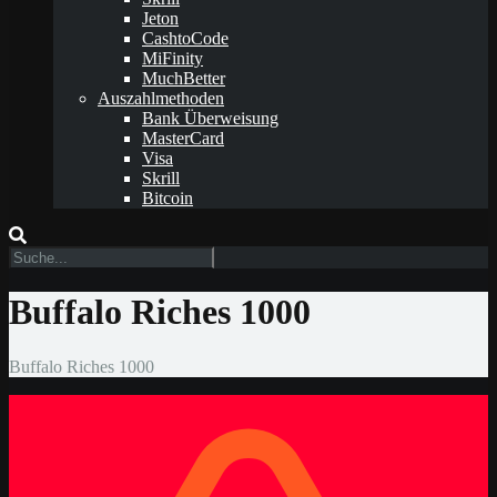
Jeton
CashtoCode
MiFinity
MuchBetter
Auszahlmethoden
Bank Überweisung
MasterCard
Visa
Skrill
Bitcoin
Buffalo Riches 1000
Buffalo Riches 1000