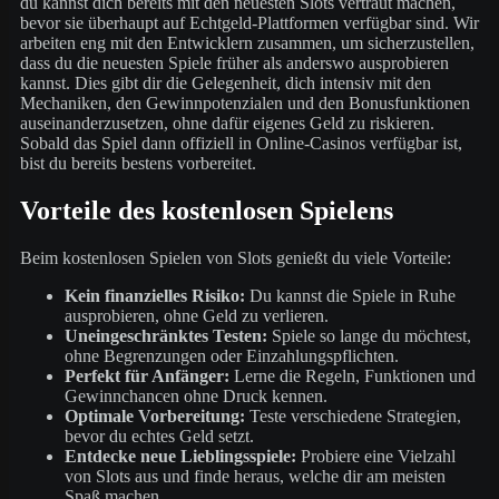
du kannst dich bereits mit den neuesten Slots vertraut machen,
bevor sie überhaupt auf Echtgeld-Plattformen verfügbar sind. Wir
arbeiten eng mit den Entwicklern zusammen, um sicherzustellen,
dass du die neuesten Spiele früher als anderswo ausprobieren
kannst. Dies gibt dir die Gelegenheit, dich intensiv mit den
Mechaniken, den Gewinnpotenzialen und den Bonusfunktionen
auseinanderzusetzen, ohne dafür eigenes Geld zu riskieren.
Sobald das Spiel dann offiziell in Online-Casinos verfügbar ist,
bist du bereits bestens vorbereitet.
Vorteile des kostenlosen Spielens
Beim kostenlosen Spielen von Slots genießt du viele Vorteile:
Kein finanzielles Risiko:
Du kannst die Spiele in Ruhe
ausprobieren, ohne Geld zu verlieren.
Uneingeschränktes Testen:
Spiele so lange du möchtest,
ohne Begrenzungen oder Einzahlungspflichten.
Perfekt für Anfänger:
Lerne die Regeln, Funktionen und
Gewinnchancen ohne Druck kennen.
Optimale Vorbereitung:
Teste verschiedene Strategien,
bevor du echtes Geld setzt.
Entdecke neue Lieblingsspiele:
Probiere eine Vielzahl
von Slots aus und finde heraus, welche dir am meisten
Spaß machen.