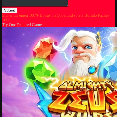
Submit
Sicher dir einen 100% Bonus bis 500€ und spiele Buffalo Riches
1000
Try Our Featured Games