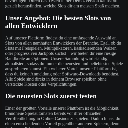
bevorzugen. Durch das Testen in der Demo-Version kannst du
gezielt herausfinden, welche Slots dir am meisten Spaß machen.
Unser Angebot: Die besten Slots von
allen Entwicklern
Auf unserer Plattform findest du eine umfassende Auswahl an
Slots von allen namhaften Entwicklern der Branche. Egal, ob du
Slots mit Freispielen, Multiplikatoren, kaskadierenden Walzen
oder progressiven Jackpots suchst – wir bieten dir eine riesige
Bandbreite an Optionen. Unsere Sammlung wird ständig
aktualisiert, sodass du immer die neuesten und beliebtesten Spiele
ausprobieren kannst. Ein weiterer Vorteil unserer Plattform ist,
dass du keine Anmeldung oder Software-Downloads benötigst.
Alle Spiele sind direkt in deinem Browser spielbar, ohne
versteckte Kosten oder Verpflichtungen.
Die neuesten Slots zuerst testen
Einer der größten Vorteile unserer Plattform ist die Möglichkeit,
brandneue Spielautomaten bereits vor ihrer offiziellen
Veröffentlichung in Online-Casinos zu spielen. Dadurch hast du
einen entscheidenden Vorteil gegenüber anderen Spielern, denn