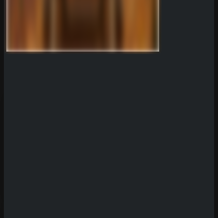
Sicher dir einen 100% Bonus bis 500€ und spiele 
Try Our Featured Games