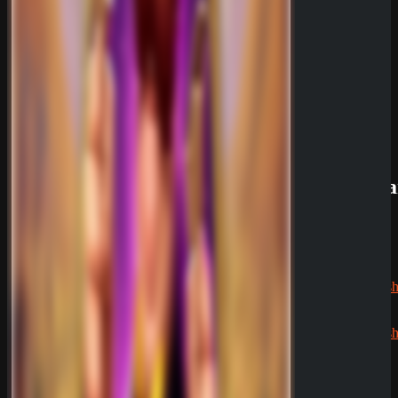
Review
QuickWin
Casino
Review
Betista
Casino
Review
Neueste
Kommenta
Alex
zu
Dazard
rami
zu
CryptoRus
Jens
zu
CryptoRush
200% bis
zu 2.500€
Silizi
zu