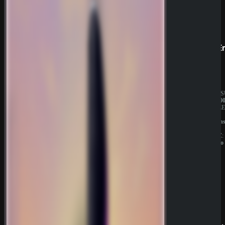
Prestige
SpinE
BESITZER:
JAHRES
Aurevia
10.000.0
IT
BESITZE
Group
GBL
LIZENZ:
Solution
Curacao
N.V.
LIZENZ:
Curacao