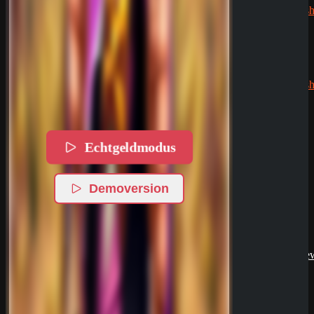
CryptoRush
200% bis
zu 2.500€
Robert99
zu
CryptoRush
200% bis
zu 2.500€
Echtgeldmodus
News
SpinEmpire Casino
Review
Demoversion
8. Januar 2026
SpinBetter Casino
Review
22. Dezember
2025
Wyns Casino Revie
30. September
2025
QuickWin Casino
Review