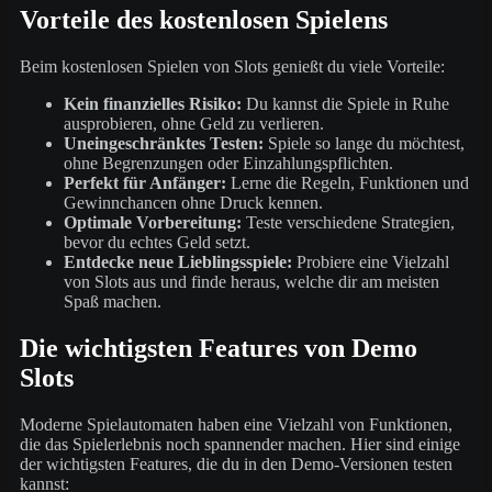
Vorteile des kostenlosen Spielens
Beim kostenlosen Spielen von Slots genießt du viele Vorteile:
Kein finanzielles Risiko:
Du kannst die Spiele in Ruhe
ausprobieren, ohne Geld zu verlieren.
Uneingeschränktes Testen:
Spiele so lange du möchtest,
ohne Begrenzungen oder Einzahlungspflichten.
Perfekt für Anfänger:
Lerne die Regeln, Funktionen und
Gewinnchancen ohne Druck kennen.
Optimale Vorbereitung:
Teste verschiedene Strategien,
bevor du echtes Geld setzt.
Entdecke neue Lieblingsspiele:
Probiere eine Vielzahl
von Slots aus und finde heraus, welche dir am meisten
Spaß machen.
Die wichtigsten Features von Demo
Slots
Moderne Spielautomaten haben eine Vielzahl von Funktionen,
die das Spielerlebnis noch spannender machen. Hier sind einige
der wichtigsten Features, die du in den Demo-Versionen testen
kannst: