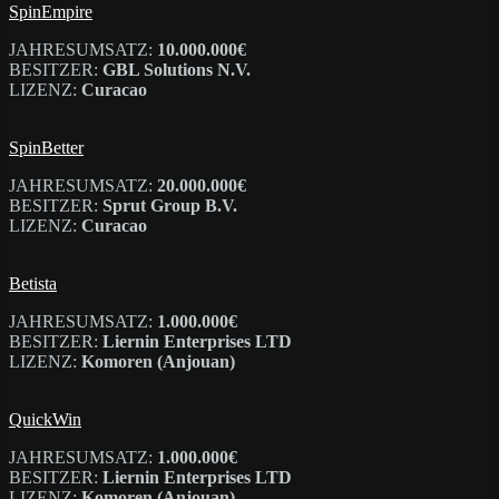
SpinEmpire
JAHRESUMSATZ:
10.000.000€
BESITZER:
GBL Solutions N.V.
LIZENZ:
Curacao
SpinBetter
JAHRESUMSATZ:
20.000.000€
BESITZER:
Sprut Group B.V.
LIZENZ:
Curacao
Betista
JAHRESUMSATZ:
1.000.000€
BESITZER:
Liernin Enterprises LTD
LIZENZ:
Komoren (Anjouan)
QuickWin
JAHRESUMSATZ:
1.000.000€
BESITZER:
Liernin Enterprises LTD
LIZENZ:
Komoren (Anjouan)