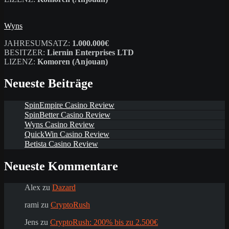
Wyns
JAHRESUMSATZ:
1.000.000€
BESITZER:
Liernin Enterprises LTD
LIZENZ:
Komoren (Anjouan)
Neueste Beiträge
SpinEmpire Casino Review
SpinBetter Casino Review
Wyns Casino Review
QuickWin Casino Review
Betista Casino Review
Neueste Kommentare
Alex
zu
Dazard
rami
zu
CryptoRush
Jens
zu
CryptoRush: 200% bis zu 2.500€