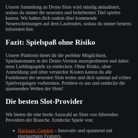
Unsere Sammlung an Demo Slots wird ständig aktualisiert,
sodass du immer die neuesten und beliebtesten Titel spielen
kannst. Wir halten dich zudem über kommende
Neuerscheinungen auf dem Laufenden, sodass du immer bestens
informiert bist.
Fazit: Spielspaß ohne Risiko
Unsere Plattform bietet dir die perfekte Möglichkeit,
Spielautomaten in der Demo-Version auszuprobieren und dabei
neue Lieblingsspiele zu entdecken. Ohne Risiko, ohne
Anmeldung und ohne versteckte Kosten kannst du alle
Funktionen der neuesten Slots testen und dich optimal auf echtes
Spielvergnügen vorbereiten. Probiere es aus und entdecke die
spannenden Welten der Slots!
Die besten Slot-Provider
Wir bieten dir eine breite Auswahl an Slots von führenden
Providern der Branche. Entdecke Spiele von:
Hacksaw Gaming
– Innovativ und spannend mit
einzigartigen Features.