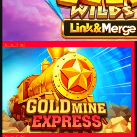
Demo Spiel
Demo Spiel