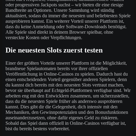
oder progressiven Jackpots suchst – wir bieten dir eine riesige
Bandbreite an Optionen. Unsere Sammlung wird ständig
aktualisiert, sodass du immer die neuesten und beliebtesten Spiele
ausprobieren kannst. Ein weiterer Vorteil unserer Plattform ist,
dass du keine Anmeldung oder Software-Downloads benötigst.
Alle Spiele sind direkt in deinem Browser spielbar, ohne
versteckte Kosten oder Verpflichtungen.
Die neuesten Slots zuerst testen
Einer der größten Vorteile unserer Plattform ist die Möglichkeit,
brandneue Spielautomaten bereits vor ihrer offiziellen
Veröffentlichung in Online-Casinos zu spielen. Dadurch hast du
einen entscheidenden Vorteil gegenüber anderen Spielern, denn
du kannst dich bereits mit den neuesten Slots vertraut machen,
bevor sie überhaupt auf Echtgeld-Plattformen verfügbar sind. Wir
arbeiten eng mit den Entwicklern zusammen, um sicherzustellen,
dass du die neuesten Spiele früher als anderswo ausprobieren
kannst. Dies gibt dir die Gelegenheit, dich intensiv mit den
Mechaniken, den Gewinnpotenzialen und den Bonusfunktionen
auseinanderzusetzen, ohne dafür eigenes Geld zu riskieren.
Sobald das Spiel dann offiziell in Online-Casinos verfügbar ist,
bist du bereits bestens vorbereitet.