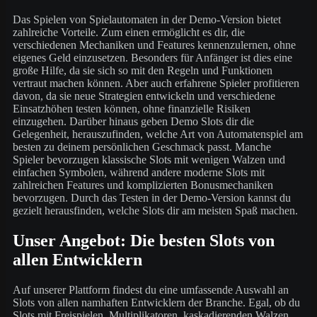
Das Spielen von Spielautomaten in der Demo-Version bietet
zahlreiche Vorteile. Zum einen ermöglicht es dir, die
verschiedenen Mechaniken und Features kennenzulernen, ohne
eigenes Geld einzusetzen. Besonders für Anfänger ist dies eine
große Hilfe, da sie sich so mit den Regeln und Funktionen
vertraut machen können. Aber auch erfahrene Spieler profitieren
davon, da sie neue Strategien entwickeln und verschiedene
Einsatzhöhen testen können, ohne finanzielle Risiken
einzugehen. Darüber hinaus geben Demo Slots dir die
Gelegenheit, herauszufinden, welche Art von Automatenspiel am
besten zu deinem persönlichen Geschmack passt. Manche
Spieler bevorzugen klassische Slots mit wenigen Walzen und
einfachen Symbolen, während andere moderne Slots mit
zahlreichen Features und komplizierten Bonusmechaniken
bevorzugen. Durch das Testen in der Demo-Version kannst du
gezielt herausfinden, welche Slots dir am meisten Spaß machen.
Unser Angebot: Die besten Slots von
allen Entwicklern
Auf unserer Plattform findest du eine umfassende Auswahl an
Slots von allen namhaften Entwicklern der Branche. Egal, ob du
Slots mit Freispielen, Multiplikatoren, kaskadierenden Walzen