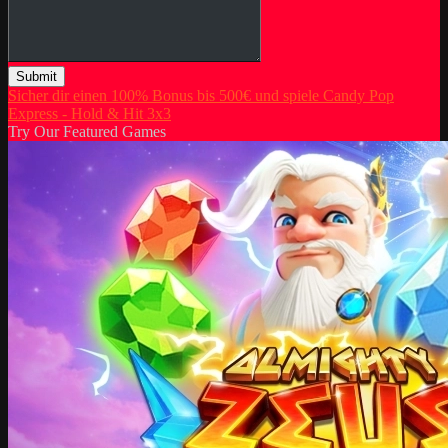
Submit
Sicher dir einen 100% Bonus bis 500€ und spiele Candy Pop
Express - Hold & Hit 3x3
Try Our Featured Games