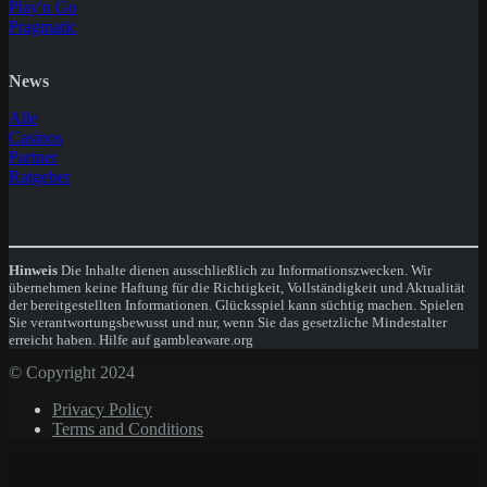
Play'n Go
Pragmatic
News
Alle
Casinos
Partner
Ratgeber
Hinweis
Die Inhalte dienen ausschließlich zu Informationszwecken. Wir
übernehmen keine Haftung für die Richtigkeit, Vollständigkeit und Aktualität
der bereitgestellten Informationen. Glücksspiel kann süchtig machen. Spielen
Sie verantwortungsbewusst und nur, wenn Sie das gesetzliche Mindestalter
erreicht haben. Hilfe auf gambleaware.org
© Copyright 2024
Privacy Policy
Terms and Conditions