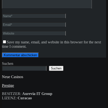
Save my name, email, and website in this browser for the next
time I comment.
Suchen
Suchen
Neue Casinos
Prestige
BESITZER:
Aurevia IT Group
LIZENZ:
Curacao