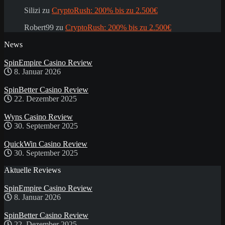
Silizi
zu
CryptoRush: 200% bis zu 2.500€
Robert99
zu
CryptoRush: 200% bis zu 2.500€
News
SpinEmpire Casino Review
8. Januar 2026
SpinBetter Casino Review
22. Dezember 2025
Wyns Casino Review
30. September 2025
QuickWin Casino Review
30. September 2025
Aktuelle Reviews
SpinEmpire Casino Review
8. Januar 2026
SpinBetter Casino Review
22. Dezember 2025