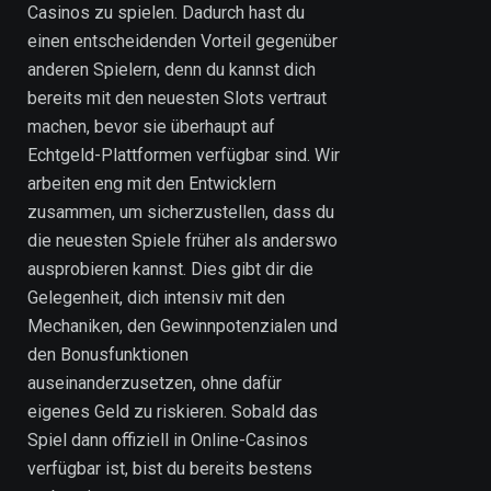
Casinos zu spielen. Dadurch hast du
einen entscheidenden Vorteil gegenüber
anderen Spielern, denn du kannst dich
bereits mit den neuesten Slots vertraut
machen, bevor sie überhaupt auf
Echtgeld-Plattformen verfügbar sind. Wir
arbeiten eng mit den Entwicklern
zusammen, um sicherzustellen, dass du
die neuesten Spiele früher als anderswo
ausprobieren kannst. Dies gibt dir die
Gelegenheit, dich intensiv mit den
Mechaniken, den Gewinnpotenzialen und
den Bonusfunktionen
auseinanderzusetzen, ohne dafür
eigenes Geld zu riskieren. Sobald das
Spiel dann offiziell in Online-Casinos
verfügbar ist, bist du bereits bestens