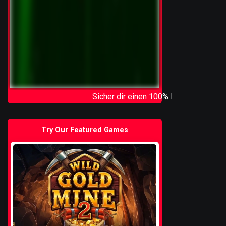
Sicher dir einen 100% Bonus bis 500€ und spiel
Try Our Featured Games