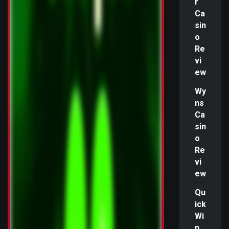
r
Ca
sin
o
Re
vi
ew
Wy
ns
Ca
sin
o
Re
vi
ew
Qu
ick
Wi
n