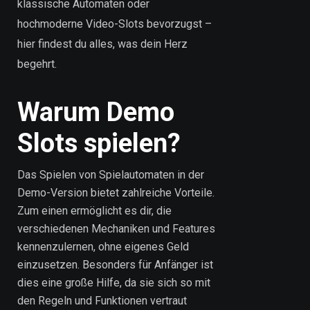
klassische Automaten oder
hochmoderne Video-Slots bevorzugst –
hier findest du alles, was dein Herz
begehrt.
Warum Demo
Slots spielen?
Das Spielen von Spielautomaten in der
Demo-Version bietet zahlreiche Vorteile.
Zum einen ermöglicht es dir, die
verschiedenen Mechaniken und Features
kennenzulernen, ohne eigenes Geld
einzusetzen. Besonders für Anfänger ist
dies eine große Hilfe, da sie sich so mit
den Regeln und Funktionen vertraut