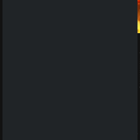
Neueste
Beiträge
SpinEmpir
e Casino