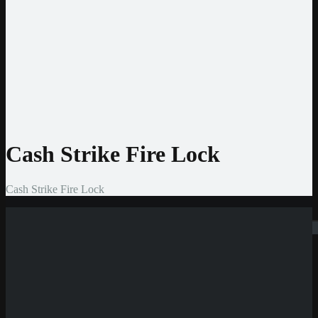
Jeton
CashtoCode
MiFinity
MuchBetter
Auszahlmethoden
Bank Überweisung
MasterCard
Visa
Skrill
Bitcoin
Cash Strike Fire Lock
Cash Strike Fire Lock
Suchen
Neue Casinos