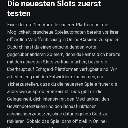
Die neuesten Slots zuerst
testen
Einer der größten Vorteile unserer Plattform ist die
Möglichkeit, brandneue Spielautomaten bereits vor ihrer
offiziellen Veröffentlichung in Online-Casinos zu spielen.
Dadurch hast du einen entscheidenden Vorteil
gegenüber anderen Spielern, denn du kannst dich bereits
mit den neuesten Slots vertraut machen, bevor sie
überhaupt auf Echtgeld-Plattformen verfügbar sind. Wir
arbeiten eng mit den Entwicklern zusammen, um
sicherzustellen, dass du die neuesten Spiele früher als
anderswo ausprobieren kannst. Dies gibt dir die
Gelegenheit, dich intensiv mit den Mechaniken, den
Gewinnpotenzialen und den Bonusfunktionen
auseinanderzusetzen, ohne dafür eigenes Geld zu
riskieren. Sobald das Spiel dann offiziell in Online-