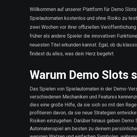
Willkommen auf unserer Plattform für Demo Slots! 
Spielautomaten kostenlos und ohne Risiko zu testen
zwei Wochen vor ihrer offiziellen Veröffentlichun
früher als andere Spieler die innovativen Funkt
neuesten Titel erkunden kannst. Egal, ob du klas
findest du alles, was dein Herz begehrt.
Warum Demo Slots s
Das Spielen von Spielautomaten in der Demo-Versio
verschiedenen Mechaniken und Features kennenzul
dies eine große Hilfe, da sie sich so mit den Reg
profitieren davon, da sie neue Strategien entwick
Risiken einzugehen. Darüber hinaus geben Demo Sl
Automatenspiel am besten zu deinem persönliche
wenigen Walzen und einfachen Symbolen, während 