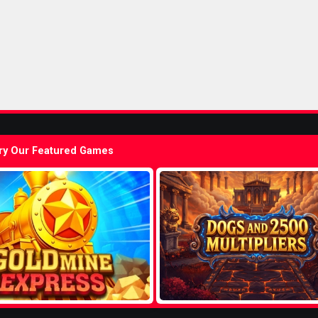
ry Our Featured Games