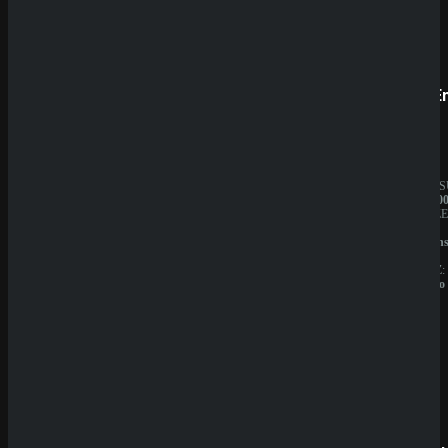
Prestige
SpinE
BESITZER:
JAHRES
Aurevia
10.000.0
IT
BESITZE
Group
GBL
LIZENZ:
Solution
Curacao
N.V.
LIZENZ:
Curacao