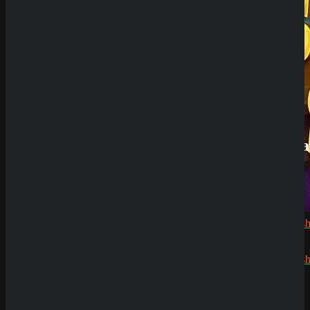
Review
QuickWin
Casino
Review
Betista
Casino
Review
Neueste
Kommenta
Alex
zu
Dazard
rami
zu
CryptoRus
Jens
zu
CryptoRush
200% bis
zu 2.500€
Silizi
zu