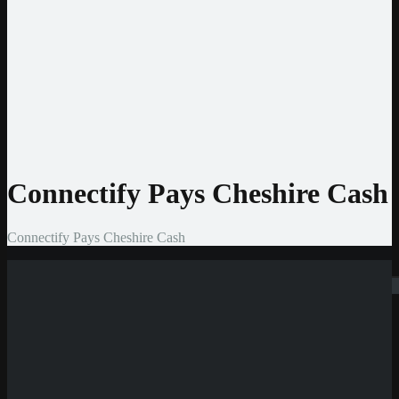
Jeton
CashtoCode
MiFinity
MuchBetter
Auszahlmethoden
Bank Überweisung
MasterCard
Visa
Skrill
Bitcoin
Connectify Pays Cheshire Cash
Connectify Pays Cheshire Cash
Suchen
Neue Casinos