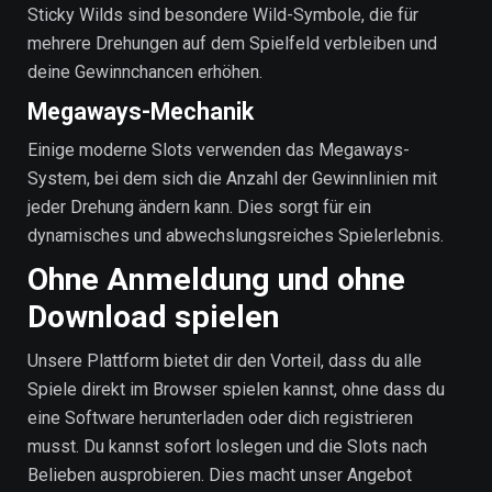
Sticky Wilds sind besondere Wild-Symbole, die für
mehrere Drehungen auf dem Spielfeld verbleiben und
deine Gewinnchancen erhöhen.
Megaways-Mechanik
Einige moderne Slots verwenden das Megaways-
System, bei dem sich die Anzahl der Gewinnlinien mit
jeder Drehung ändern kann. Dies sorgt für ein
dynamisches und abwechslungsreiches Spielerlebnis.
Ohne Anmeldung und ohne
Download spielen
Unsere Plattform bietet dir den Vorteil, dass du alle
Spiele direkt im Browser spielen kannst, ohne dass du
eine Software herunterladen oder dich registrieren
musst. Du kannst sofort loslegen und die Slots nach
Belieben ausprobieren. Dies macht unser Angebot