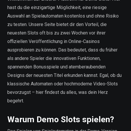
hast du die einzigartige Möglichkeit, eine riesige
Auswahl an Spielautomaten kostenlos und ohne Risiko
zu testen. Unsere Seite bietet dir den Vorteil, die
neuesten Slots oft bis zu zwei Wochen vor ihrer
offiziellen Veröffentlichung in Online-Casinos
ausprobieren zu können. Das bedeutet, dass du früher
als andere Spieler die innovativen Funktionen,
spannenden Bonusspiele und atemberaubenden
Designs der neuesten Titel erkunden kannst. Egal, ob du
klassische Automaten oder hochmoderne Video-Slots
bevorzugst – hier findest du alles, was dein Herz
begehrt.
Warum Demo Slots spielen?