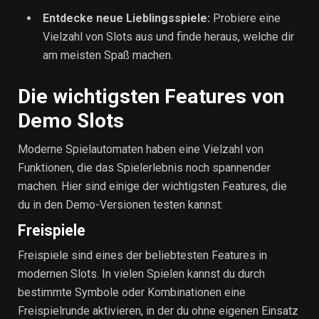
Entdecke neue Lieblingsspiele:
Probiere eine
Vielzahl von Slots aus und finde heraus, welche dir
am meisten Spaß machen.
Die wichtigsten Features von
Demo Slots
Moderne Spielautomaten haben eine Vielzahl von
Funktionen, die das Spielerlebnis noch spannender
machen. Hier sind einige der wichtigsten Features, die
du in den Demo-Versionen testen kannst:
Freispiele
Freispiele sind eines der beliebtesten Features in
modernen Slots. In vielen Spielen kannst du durch
bestimmte Symbole oder Kombinationen eine
Freispielrunde aktivieren, in der du ohne eigenen Einsatz