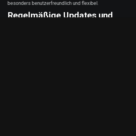
besonders benutzerfreundlich und flexibel.
Regelmäßige Updates und
neue Spiele
Unsere Sammlung an Demo Slots wird ständig
aktualisiert, sodass du immer die neuesten und
beliebtesten Titel spielen kannst. Wir halten dich zudem
über kommende Neuerscheinungen auf dem Laufenden,
sodass du immer bestens informiert bist.
Fazit: Spielspaß ohne Risiko
Unsere Plattform bietet dir die perfekte Möglichkeit,
Spielautomaten in der Demo-Version auszuprobieren
und dabei neue Lieblingsspiele zu entdecken. Ohne
Risiko, ohne Anmeldung und ohne versteckte Kosten
kannst du alle Funktionen der neuesten Slots testen und
dich optimal auf echtes Spielvergnügen vorbereiten.