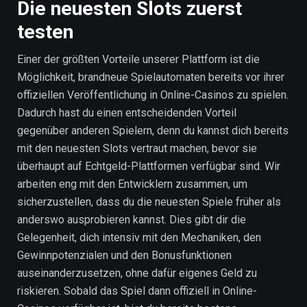
Die neuesten Slots zuerst
testen
Einer der größten Vorteile unserer Plattform ist die
Möglichkeit, brandneue Spielautomaten bereits vor ihrer
offiziellen Veröffentlichung in Online-Casinos zu spielen.
Dadurch hast du einen entscheidenden Vorteil
gegenüber anderen Spielern, denn du kannst dich bereits
mit den neuesten Slots vertraut machen, bevor sie
überhaupt auf Echtgeld-Plattformen verfügbar sind. Wir
arbeiten eng mit den Entwicklern zusammen, um
sicherzustellen, dass du die neuesten Spiele früher als
anderswo ausprobieren kannst. Dies gibt dir die
Gelegenheit, dich intensiv mit den Mechaniken, den
Gewinnpotenzialen und den Bonusfunktionen
auseinanderzusetzen, ohne dafür eigenes Geld zu
riskieren. Sobald das Spiel dann offiziell in Online-