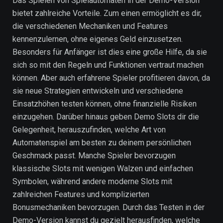
Das Spielen von Spielautomaten in der Demo-Version
bietet zahlreiche Vorteile. Zum einen ermöglicht es dir,
die verschiedenen Mechaniken und Features
kennenzulernen, ohne eigenes Geld einzusetzen.
Besonders für Anfänger ist dies eine große Hilfe, da sie
sich so mit den Regeln und Funktionen vertraut machen
können. Aber auch erfahrene Spieler profitieren davon, da
sie neue Strategien entwickeln und verschiedene
Einsatzhöhen testen können, ohne finanzielle Risiken
einzugehen. Darüber hinaus geben Demo Slots dir die
Gelegenheit, herauszufinden, welche Art von
Automatenspiel am besten zu deinem persönlichen
Geschmack passt. Manche Spieler bevorzugen
klassische Slots mit wenigen Walzen und einfachen
Symbolen, während andere moderne Slots mit
zahlreichen Features und komplizierten
Bonusmechaniken bevorzugen. Durch das Testen in der
Demo-Version kannst du gezielt herausfinden, welche