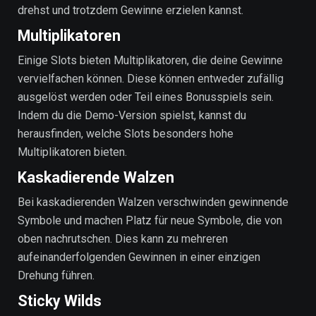
drehst und trotzdem Gewinne erzielen kannst.
Multiplikatoren
Einige Slots bieten Multiplikatoren, die deine Gewinne
vervielfachen können. Diese können entweder zufällig
ausgelöst werden oder Teil eines Bonusspiels sein.
Indem du die Demo-Version spielst, kannst du
herausfinden, welche Slots besonders hohe
Multiplikatoren bieten.
Kaskadierende Walzen
Bei kaskadierenden Walzen verschwinden gewinnende
Symbole und machen Platz für neue Symbole, die von
oben nachrutschen. Dies kann zu mehreren
aufeinanderfolgenden Gewinnen in einer einzigen
Drehung führen.
Sticky Wilds