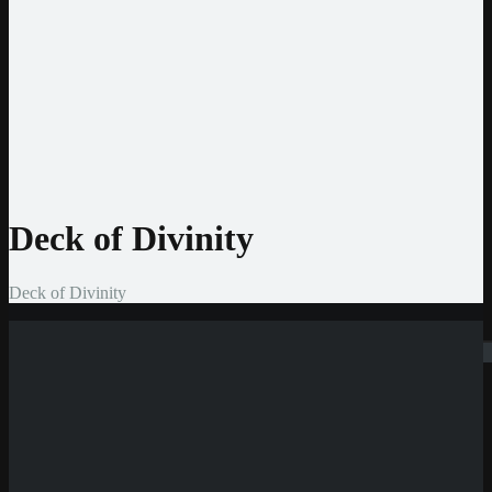
Jeton
CashtoCode
MiFinity
MuchBetter
Auszahlmethoden
Bank Überweisung
MasterCard
Visa
Skrill
Bitcoin
Deck of Divinity
Deck of Divinity
Suchen
Neue Casinos