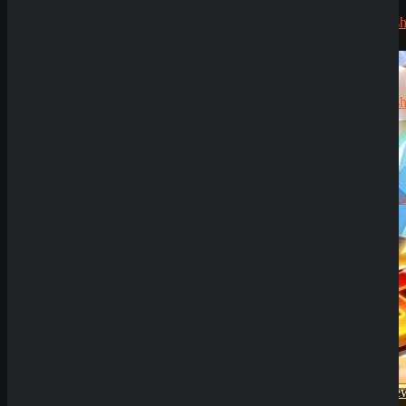
Jens
zu
Sicher dir einen 100% Bonus bis 500€ und spiele
CryptoRush
Deck of Divinity
200% bis
Try Our Featured Games
zu 2.500€
Silizi
zu
CryptoRush
200% bis
zu 2.500€
Robert99
zu
CryptoRush
200% bis
zu 2.500€
News
SpinEmpire Casino
Review
8. Januar 2026
SpinBetter Casino
Review
22. Dezember
2025
Wyns Casino Revie