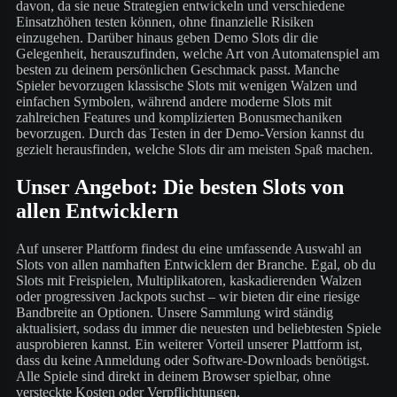
davon, da sie neue Strategien entwickeln und verschiedene
Einsatzhöhen testen können, ohne finanzielle Risiken
einzugehen. Darüber hinaus geben Demo Slots dir die
Gelegenheit, herauszufinden, welche Art von Automatenspiel am
besten zu deinem persönlichen Geschmack passt. Manche
Spieler bevorzugen klassische Slots mit wenigen Walzen und
einfachen Symbolen, während andere moderne Slots mit
zahlreichen Features und komplizierten Bonusmechaniken
bevorzugen. Durch das Testen in der Demo-Version kannst du
gezielt herausfinden, welche Slots dir am meisten Spaß machen.
Unser Angebot: Die besten Slots von
allen Entwicklern
Auf unserer Plattform findest du eine umfassende Auswahl an
Slots von allen namhaften Entwicklern der Branche. Egal, ob du
Slots mit Freispielen, Multiplikatoren, kaskadierenden Walzen
oder progressiven Jackpots suchst – wir bieten dir eine riesige
Bandbreite an Optionen. Unsere Sammlung wird ständig
aktualisiert, sodass du immer die neuesten und beliebtesten Spiele
ausprobieren kannst. Ein weiterer Vorteil unserer Plattform ist,
dass du keine Anmeldung oder Software-Downloads benötigst.
Alle Spiele sind direkt in deinem Browser spielbar, ohne
versteckte Kosten oder Verpflichtungen.