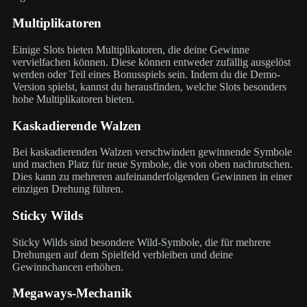
Multiplikatoren
Einige Slots bieten Multiplikatoren, die deine Gewinne
vervielfachen können. Diese können entweder zufällig ausgelöst
werden oder Teil eines Bonusspiels sein. Indem du die Demo-
Version spielst, kannst du herausfinden, welche Slots besonders
hohe Multiplikatoren bieten.
Kaskadierende Walzen
Bei kaskadierenden Walzen verschwinden gewinnende Symbole
und machen Platz für neue Symbole, die von oben nachrutschen.
Dies kann zu mehreren aufeinanderfolgenden Gewinnen in einer
einzigen Drehung führen.
Sticky Wilds
Sticky Wilds sind besondere Wild-Symbole, die für mehrere
Drehungen auf dem Spielfeld verbleiben und deine
Gewinnchancen erhöhen.
Megaways-Mechanik