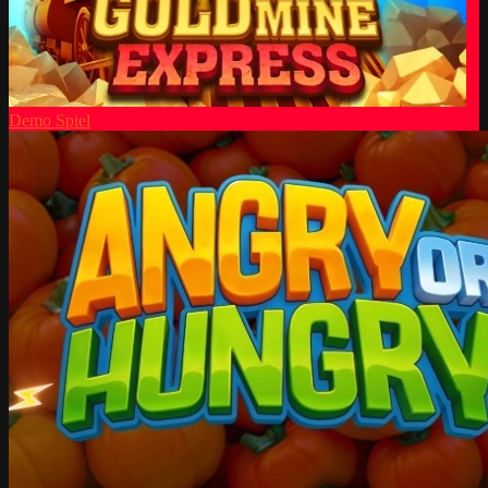
Demo Spiel