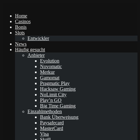
Home
Casinos
Bonis
Slots
Entwickler
News
Häufig gesucht
Anbieter
Evolution
Novomatic
Merkur
Gamomat
Pragmatic Play
Hacksaw Gaming
NoLimit City
Play’n GO
Big Time Gaming
Einzahlmethoden
Bank Überweisung
Paysafecard
MasterCard
Visa
Skrill