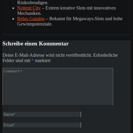
Risikofreudigen.
Nolimit City
– Extrem kreative Slots mit innovativen
Mechaniken.
Relax Gaming
– Bekannt für Megaways-Slots und hohe
Gewinnpotenziale.
Schreibe einen Kommentar
Deine E-Mail-Adresse wird nicht veröffentlicht.
Erforderliche
Felder sind mit
*
markiert