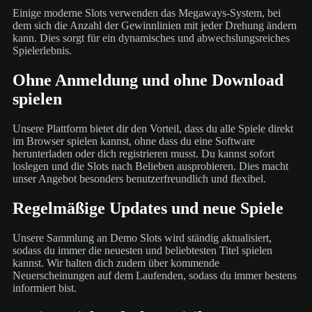
Einige moderne Slots verwenden das Megaways-System, bei
dem sich die Anzahl der Gewinnlinien mit jeder Drehung ändern
kann. Dies sorgt für ein dynamisches und abwechslungsreiches
Spielerlebnis.
Ohne Anmeldung und ohne Download
spielen
Unsere Plattform bietet dir den Vorteil, dass du alle Spiele direkt
im Browser spielen kannst, ohne dass du eine Software
herunterladen oder dich registrieren musst. Du kannst sofort
loslegen und die Slots nach Belieben ausprobieren. Dies macht
unser Angebot besonders benutzerfreundlich und flexibel.
Regelmäßige Updates und neue Spiele
Unsere Sammlung an Demo Slots wird ständig aktualisiert,
sodass du immer die neuesten und beliebtesten Titel spielen
kannst. Wir halten dich zudem über kommende
Neuerscheinungen auf dem Laufenden, sodass du immer bestens
informiert bist.