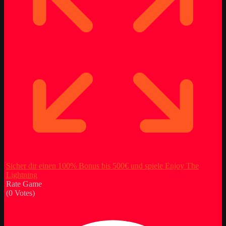
Sicher dir einen 100% Bonus bis 500€ und spiele Enjoy The
Lightning
Rate Game
(
0
Votes)