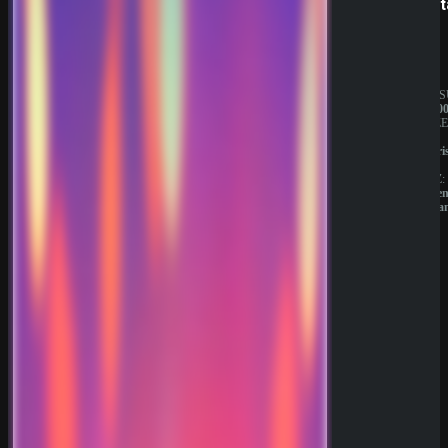
SpinBetter
Betist
JAHRESUMSATZ:
JAHRES
20.000.000€
1.000.00
BESITZER:
BESITZE
Sprut
Liernin
Group
Enterpri
B.V.
LTD
LIZENZ:
LIZENZ:
Curacao
Komore
(Anjoua
QuickWin
Wyns