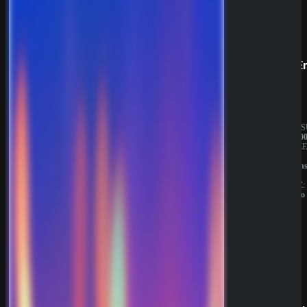
Prestige
SpinE
BESITZER:
JAHRES
Aurevia
10.000.0
IT
BESITZE
Group
GBL
LIZENZ:
Solution
Curacao
N.V.
LIZENZ:
Curacao