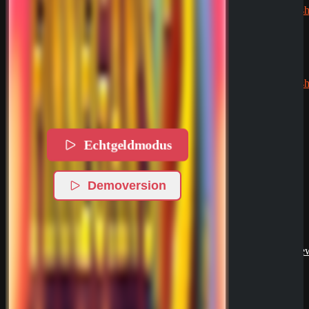
CryptoRush
200% bis
zu 2.500€
Robert99
zu
CryptoRush
200% bis
zu 2.500€
Echtgeldmodus
News
SpinEmpire Casino
Review
Demoversion
8. Januar 2026
SpinBetter Casino
Review
22. Dezember
2025
Wyns Casino Revie
30. September
2025
QuickWin Casino
Review