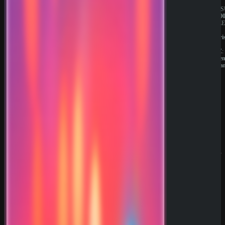
JAHRESUMSATZ:
JAHRES
1.000.000€
1.000.00
BESITZER:
BESITZE
Liernin
Liernin
Enterprises
Enterpri
LTD
LTD
LIZENZ:
LIZENZ:
Komoren
Komore
(Anjouan)
(Anjoua
Neueste
Beiträge
SpinEmpir
e Casino
Review
SpinBetter
Casino
Review
Wyns
Casino