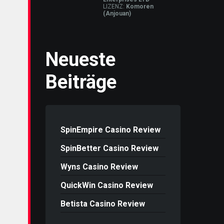
LIZENZ:
Komoren
(Anjouan)
Neueste
Beiträge
SpinEmpire Casino Review
SpinBetter Casino Review
Wyns Casino Review
QuickWin Casino Review
Betista Casino Review