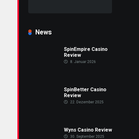
News
SpinEmpire Casino
Review
8. Januar 2026
SpinBetter Casino
Review
22. Dezember 2025
Wyns Casino Review
30. September 2025