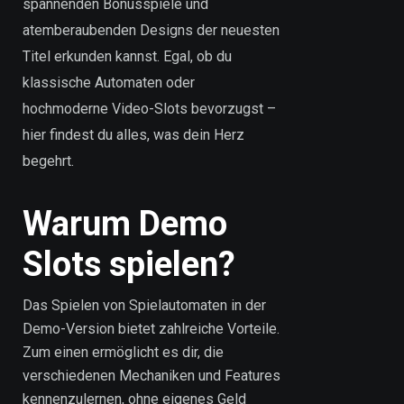
spannenden Bonusspiele und
atemberaubenden Designs der neuesten
Titel erkunden kannst. Egal, ob du
klassische Automaten oder
hochmoderne Video-Slots bevorzugst –
hier findest du alles, was dein Herz
begehrt.
Warum Demo
Slots spielen?
Das Spielen von Spielautomaten in der
Demo-Version bietet zahlreiche Vorteile.
Zum einen ermöglicht es dir, die
verschiedenen Mechaniken und Features
kennenzulernen, ohne eigenes Geld