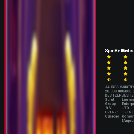
SpinBetter
Betis
JAHRESUMSATZ:
JAHRE
20.000.000€
1.000.
BESITZER:
BESITZ
Sprut
Liernin
Group
Enterp
B.V.
LTD
LIZENZ:
LIZENZ
Curacao
Komor
(Anjou