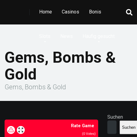
Home
Casinos
Bonis
Slots
News
Häufig gesucht
Gems, Bombs &
Gold
Gems, Bombs & Gold
Suchen
Rate Game
Suchen
(
0
Votes)