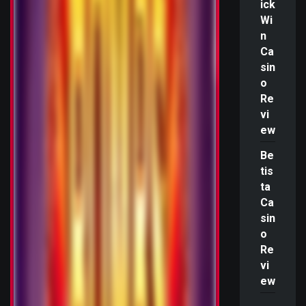
ick
Wi
n
Ca
sin
o
Re
vi
ew
Be
tis
ta
Ca
sin
o
Re
vi
ew