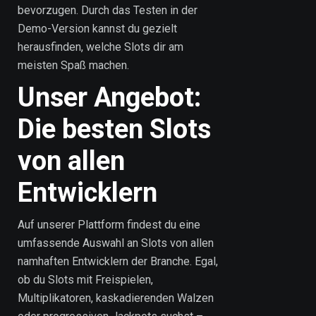
bevorzugen. Durch das Testen in der
Demo-Version kannst du gezielt
herausfinden, welche Slots dir am
meisten Spaß machen.
Unser Angebot:
Die besten Slots
von allen
Entwicklern
Auf unserer Plattform findest du eine
umfassende Auswahl an Slots von allen
namhaften Entwicklern der Branche. Egal,
ob du Slots mit Freispielen,
Multiplikatoren, kaskadierenden Walzen