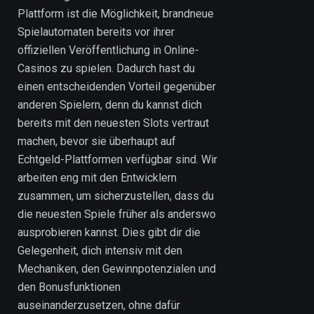
Plattform ist die Möglichkeit, brandneue
Spielautomaten bereits vor ihrer
offiziellen Veröffentlichung in Online-
Casinos zu spielen. Dadurch hast du
einen entscheidenden Vorteil gegenüber
anderen Spielern, denn du kannst dich
bereits mit den neuesten Slots vertraut
machen, bevor sie überhaupt auf
Echtgeld-Plattformen verfügbar sind. Wir
arbeiten eng mit den Entwicklern
zusammen, um sicherzustellen, dass du
die neuesten Spiele früher als anderswo
ausprobieren kannst. Dies gibt dir die
Gelegenheit, dich intensiv mit den
Mechaniken, den Gewinnpotenzialen und
den Bonusfunktionen
auseinanderzusetzen, ohne dafür