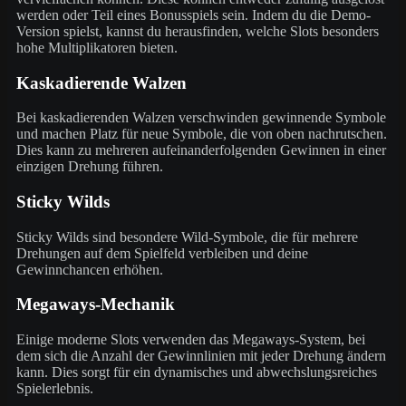
werden oder Teil eines Bonusspiels sein. Indem du die Demo-
Version spielst, kannst du herausfinden, welche Slots besonders
hohe Multiplikatoren bieten.
Kaskadierende Walzen
Bei kaskadierenden Walzen verschwinden gewinnende Symbole
und machen Platz für neue Symbole, die von oben nachrutschen.
Dies kann zu mehreren aufeinanderfolgenden Gewinnen in einer
einzigen Drehung führen.
Sticky Wilds
Sticky Wilds sind besondere Wild-Symbole, die für mehrere
Drehungen auf dem Spielfeld verbleiben und deine
Gewinnchancen erhöhen.
Megaways-Mechanik
Einige moderne Slots verwenden das Megaways-System, bei
dem sich die Anzahl der Gewinnlinien mit jeder Drehung ändern
kann. Dies sorgt für ein dynamisches und abwechslungsreiches
Spielerlebnis.