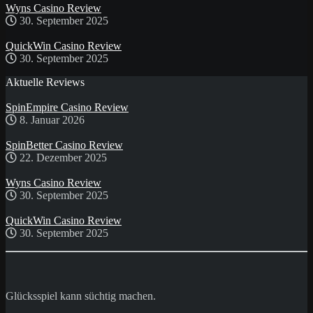
Wyns Casino Review
30. September 2025
QuickWin Casino Review
30. September 2025
Aktuelle Reviews
SpinEmpire Casino Review
8. Januar 2026
SpinBetter Casino Review
22. Dezember 2025
Wyns Casino Review
30. September 2025
QuickWin Casino Review
30. September 2025
Glücksspiel kann süchtig machen.