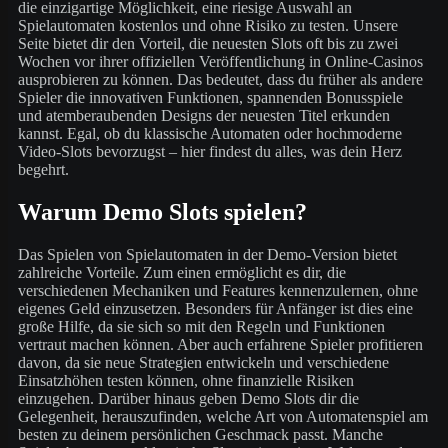
die einzigartige Möglichkeit, eine riesige Auswahl an
Spielautomaten kostenlos und ohne Risiko zu testen. Unsere
Seite bietet dir den Vorteil, die neuesten Slots oft bis zu zwei
Wochen vor ihrer offiziellen Veröffentlichung in Online-Casinos
ausprobieren zu können. Das bedeutet, dass du früher als andere
Spieler die innovativen Funktionen, spannenden Bonusspiele
und atemberaubenden Designs der neuesten Titel erkunden
kannst. Egal, ob du klassische Automaten oder hochmoderne
Video-Slots bevorzugst – hier findest du alles, was dein Herz
begehrt.
Warum Demo Slots spielen?
Das Spielen von Spielautomaten in der Demo-Version bietet
zahlreiche Vorteile. Zum einen ermöglicht es dir, die
verschiedenen Mechaniken und Features kennenzulernen, ohne
eigenes Geld einzusetzen. Besonders für Anfänger ist dies eine
große Hilfe, da sie sich so mit den Regeln und Funktionen
vertraut machen können. Aber auch erfahrene Spieler profitieren
davon, da sie neue Strategien entwickeln und verschiedene
Einsatzhöhen testen können, ohne finanzielle Risiken
einzugehen. Darüber hinaus geben Demo Slots dir die
Gelegenheit, herauszufinden, welche Art von Automatenspiel am
besten zu deinem persönlichen Geschmack passt. Manche