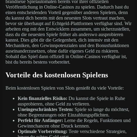
brandneue Spielautomaten bereits vor ihrer offiziellen
Veröffentlichung in Online-Casinos zu spielen. Dadurch hast du
einen entscheidenden Vorteil gegenüber anderen Spielern, denn
du kannst dich bereits mit den neuesten Slots vertraut machen,
bevor sie überhaupt auf Echtgeld-Plattformen verfügbar sind. Wir
arbeiten eng mit den Entwicklern zusammen, um sicherzustellen,
dass du die neuesten Spiele früher als anderswo ausprobieren
kannst. Dies gibt dir die Gelegenheit, dich intensiv mit den
Mechaniken, den Gewinnpotenzialen und den Bonusfunktionen
auseinanderzusetzen, ohne dafür eigenes Geld zu riskieren.
Sobald das Spiel dann offiziell in Online-Casinos verfügbar ist,
bist du bereits bestens vorbereitet.
Vorteile des kostenlosen Spielens
Beim kostenlosen Spielen von Slots genießt du viele Vorteile:
Kein finanzielles Risiko:
Du kannst die Spiele in Ruhe
ausprobieren, ohne Geld zu verlieren.
Uneingeschränktes Testen:
Spiele so lange du möchtest,
ohne Begrenzungen oder Einzahlungspflichten.
Perfekt für Anfänger:
Lerne die Regeln, Funktionen und
Gewinnchancen ohne Druck kennen.
Optimale Vorbereitung:
Teste verschiedene Strategien,
bevor du echtes Geld setzt.