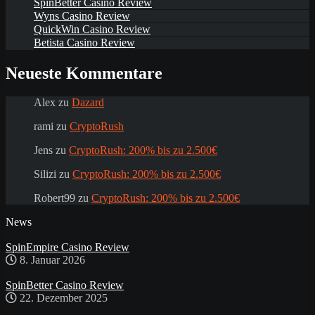
SpinBetter Casino Review
Wyns Casino Review
QuickWin Casino Review
Betista Casino Review
Neueste Kommentare
Alex
zu
Dazard
rami
zu
CryptoRush
Jens
zu
CryptoRush: 200% bis zu 2.500€
Silizi
zu
CryptoRush: 200% bis zu 2.500€
Robert99
zu
CryptoRush: 200% bis zu 2.500€
News
SpinEmpire Casino Review
8. Januar 2026
SpinBetter Casino Review
22. Dezember 2025