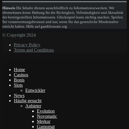
Hinweis
Die Inhalte dienen ausschließlich zu Informationszwecken. Wir
übernehmen keine Haftung für die Richtigkeit, Vollständigkeit und Aktualität
der bereitgestellten Informationen. Glücksspiel kann süchtig machen. Spielen
Sie verantwortungsbewusst und nur, wenn Sie das gesetzliche Mindestalter
erreicht haben. Hilfe auf gambleaware.org
© Copyright 2024
Privacy Policy
Terms and Conditions
Home
Casinos
Bonis
Slots
Entwickler
News
Häufig gesucht
Anbieter
Evolution
Novomatic
Merkur
Gamomat