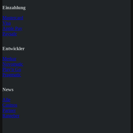
Einzahlung
Mastercard
Visa
Apple Pay
Paysafe
Entwickler
Merkur
Novomatic
Play'n Go
Pragmatic
News
Alle
Casinos
Partner
Ratgeber