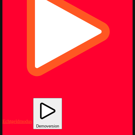
Echtgeldmodus
Demoversion