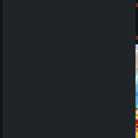
CryptoRush
200% bis
zu 2.500€
Submit
Robert99
Sicher dir einen 100% Bonus bis 500€ und spiele
zu
Imperial Relics: Three Pots
CryptoRush
Try Our Featured Games
200% bis
zu 2.500€
News
SpinEmpire Casino
Review
8. Januar 2026
SpinBetter Casino
Review
22. Dezember
2025
Wyns Casino Revie
30. September
2025
QuickWin Casino
Review