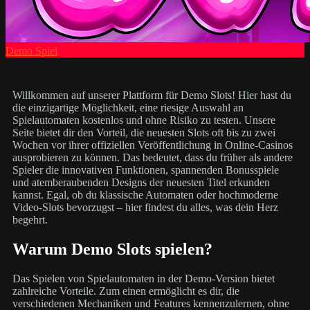
Demo Spiel
Willkommen auf unserer Plattform für Demo Slots! Hier hast du
die einzigartige Möglichkeit, eine riesige Auswahl an
Spielautomaten kostenlos und ohne Risiko zu testen. Unsere
Seite bietet dir den Vorteil, die neuesten Slots oft bis zu zwei
Wochen vor ihrer offiziellen Veröffentlichung in Online-Casinos
ausprobieren zu können. Das bedeutet, dass du früher als andere
Spieler die innovativen Funktionen, spannenden Bonusspiele
und atemberaubenden Designs der neuesten Titel erkunden
kannst. Egal, ob du klassische Automaten oder hochmoderne
Video-Slots bevorzugst – hier findest du alles, was dein Herz
begehrt.
Warum Demo Slots spielen?
Das Spielen von Spielautomaten in der Demo-Version bietet
zahlreiche Vorteile. Zum einen ermöglicht es dir, die
verschiedenen Mechaniken und Features kennenzulernen, ohne