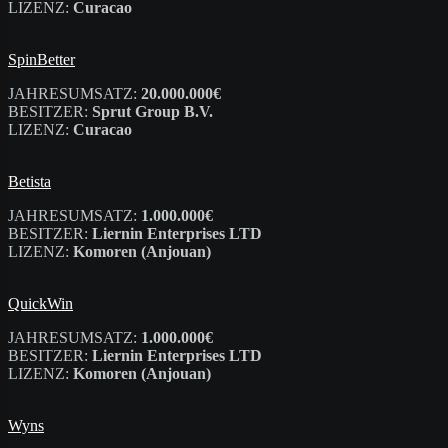
LIZENZ:
Curacao
SpinBetter
JAHRESUMSATZ:
20.000.000€
BESITZER:
Sprut Group B.V.
LIZENZ:
Curacao
Betista
JAHRESUMSATZ:
1.000.000€
BESITZER:
Liernin Enterprises LTD
LIZENZ:
Komoren (Anjouan)
QuickWin
JAHRESUMSATZ:
1.000.000€
BESITZER:
Liernin Enterprises LTD
LIZENZ:
Komoren (Anjouan)
Wyns