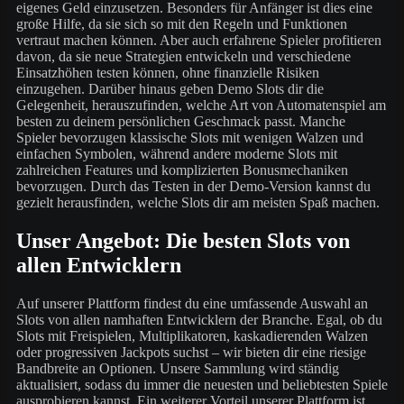
eigenes Geld einzusetzen. Besonders für Anfänger ist dies eine
große Hilfe, da sie sich so mit den Regeln und Funktionen
vertraut machen können. Aber auch erfahrene Spieler profitieren
davon, da sie neue Strategien entwickeln und verschiedene
Einsatzhöhen testen können, ohne finanzielle Risiken
einzugehen. Darüber hinaus geben Demo Slots dir die
Gelegenheit, herauszufinden, welche Art von Automatenspiel am
besten zu deinem persönlichen Geschmack passt. Manche
Spieler bevorzugen klassische Slots mit wenigen Walzen und
einfachen Symbolen, während andere moderne Slots mit
zahlreichen Features und komplizierten Bonusmechaniken
bevorzugen. Durch das Testen in der Demo-Version kannst du
gezielt herausfinden, welche Slots dir am meisten Spaß machen.
Unser Angebot: Die besten Slots von
allen Entwicklern
Auf unserer Plattform findest du eine umfassende Auswahl an
Slots von allen namhaften Entwicklern der Branche. Egal, ob du
Slots mit Freispielen, Multiplikatoren, kaskadierenden Walzen
oder progressiven Jackpots suchst – wir bieten dir eine riesige
Bandbreite an Optionen. Unsere Sammlung wird ständig
aktualisiert, sodass du immer die neuesten und beliebtesten Spiele
ausprobieren kannst. Ein weiterer Vorteil unserer Plattform ist,