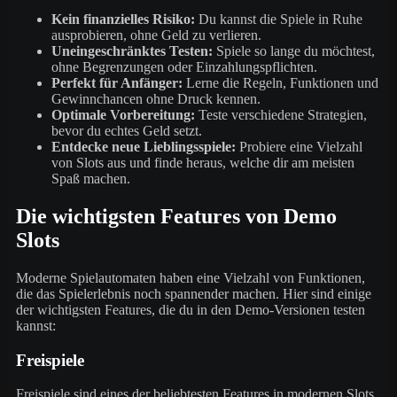
Kein finanzielles Risiko:
Du kannst die Spiele in Ruhe
ausprobieren, ohne Geld zu verlieren.
Uneingeschränktes Testen:
Spiele so lange du möchtest,
ohne Begrenzungen oder Einzahlungspflichten.
Perfekt für Anfänger:
Lerne die Regeln, Funktionen und
Gewinnchancen ohne Druck kennen.
Optimale Vorbereitung:
Teste verschiedene Strategien,
bevor du echtes Geld setzt.
Entdecke neue Lieblingsspiele:
Probiere eine Vielzahl
von Slots aus und finde heraus, welche dir am meisten
Spaß machen.
Die wichtigsten Features von Demo
Slots
Moderne Spielautomaten haben eine Vielzahl von Funktionen,
die das Spielerlebnis noch spannender machen. Hier sind einige
der wichtigsten Features, die du in den Demo-Versionen testen
kannst:
Freispiele
Freispiele sind eines der beliebtesten Features in modernen Slots.