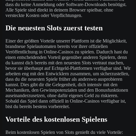
dass du keine Anmeldung oder Software-Downloads benötigst.
Alle Spiele sind direkt in deinem Browser spielbar, ohne
versteckte Kosten oder Verpflichtungen.
Die neuesten Slots zuerst testen
Einer der größten Vorteile unserer Plattform ist die Möglichkeit,
brandneue Spielautomaten bereits vor ihrer offiziellen
Veröffentlichung in Online-Casinos zu spielen. Dadurch hast du
einen entscheidenden Vorteil gegenüber anderen Spielern, denn
du kannst dich bereits mit den neuesten Slots vertraut machen,
bevor sie überhaupt auf Echtgeld-Plattformen verfügbar sind. Wir
arbeiten eng mit den Entwicklern zusammen, um sicherzustellen,
dass du die neuesten Spiele früher als anderswo ausprobieren
kannst. Dies gibt dir die Gelegenheit, dich intensiv mit den
Mechaniken, den Gewinnpotenzialen und den Bonusfunktionen
auseinanderzusetzen, ohne dafür eigenes Geld zu riskieren.
Sobald das Spiel dann offiziell in Online-Casinos verfügbar ist,
bist du bereits bestens vorbereitet.
Vorteile des kostenlosen Spielens
Beim kostenlosen Spielen von Slots genießt du viele Vorteile: