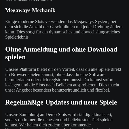
Megaways-Mechanik
Einige moderne Slots verwenden das Megaways-System, bei
dem sich die Anzahl der Gewinnlinien mit jeder Drehung ändern
kann. Dies sorgt für ein dynamisches und abwechslungsreiches
Spielerlebnis.
Ohne Anmeldung und ohne Download
spielen
Unsere Plattform bietet dir den Vorteil, dass du alle Spiele direkt
im Browser spielen kannst, ohne dass du eine Software
herunterladen oder dich registrieren musst. Du kannst sofort
loslegen und die Slots nach Belieben ausprobieren. Dies macht
unser Angebot besonders benutzerfreundlich und flexibel.
Regelmäßige Updates und neue Spiele
Unsere Sammlung an Demo Slots wird ständig aktualisiert,
sodass du immer die neuesten und beliebtesten Titel spielen
kannst. Wir halten dich zudem über kommende