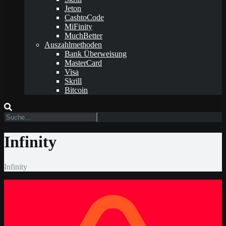
Jeton
CashtoCode
MiFinity
MuchBetter
Auszahlmethoden
Bank Überweisung
MasterCard
Visa
Skrill
Bitcoin
Infinity
Infinity