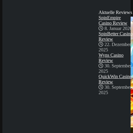
30. September
Sicher dir einen 100% Bonus bis 500€ und spiele
2025
Joker vs Joker
Aktuelle Reviews
Try Our Featured Games
SpinEmpire
Casino Review
8. Januar 2026
SpinBetter Casino
Review
22. Dezember
2025
Wyns Casino
Review
30. September
2025
QuickWin Casino
Review
30. September
2025