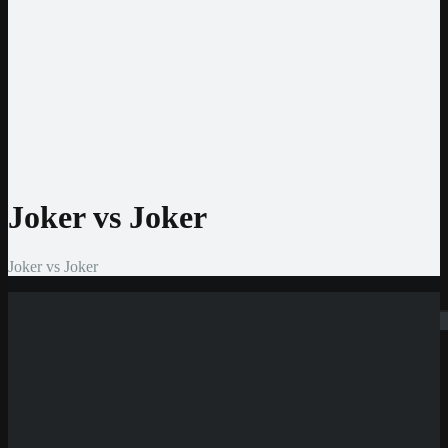
Jeton
CashtoCode
MiFinity
MuchBetter
Auszahlmethoden
Bank Überweisung
MasterCard
Visa
Skrill
Bitcoin
Joker vs Joker
Joker vs Joker
Suchen
Neue Casinos