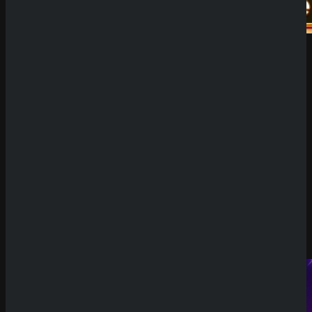
Demo Spiel
Demo Spiel