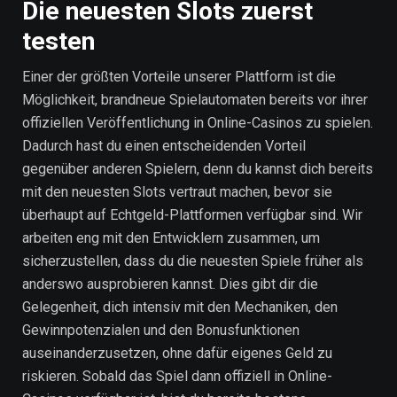
Die neuesten Slots zuerst
testen
Einer der größten Vorteile unserer Plattform ist die
Möglichkeit, brandneue Spielautomaten bereits vor ihrer
offiziellen Veröffentlichung in Online-Casinos zu spielen.
Dadurch hast du einen entscheidenden Vorteil
gegenüber anderen Spielern, denn du kannst dich bereits
mit den neuesten Slots vertraut machen, bevor sie
überhaupt auf Echtgeld-Plattformen verfügbar sind. Wir
arbeiten eng mit den Entwicklern zusammen, um
sicherzustellen, dass du die neuesten Spiele früher als
anderswo ausprobieren kannst. Dies gibt dir die
Gelegenheit, dich intensiv mit den Mechaniken, den
Gewinnpotenzialen und den Bonusfunktionen
auseinanderzusetzen, ohne dafür eigenes Geld zu
riskieren. Sobald das Spiel dann offiziell in Online-