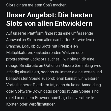
Slots dir am meisten Spaß machen.
Unser Angebot: Die besten
Slots von allen Entwicklern
Auf unserer Plattform findest du eine umfassende
Auswahl an Slots von allen namhaften Entwicklern der
Branche. Egal, ob du Slots mit Freispielen,
Multiplikatoren, kaskadierenden Walzen oder
progressiven Jackpots suchst – wir bieten dir eine
riesige Bandbreite an Optionen. Unsere Sammlung wird
ständig aktualisiert, sodass du immer die neuesten und
beliebtesten Spiele ausprobieren kannst. Ein weiterer
Vorteil unserer Plattform ist, dass du keine Anmeldung
oder Software-Downloads benötigst. Alle Spiele sind
direkt in deinem Browser spielbar, ohne versteckte
Kosten oder Verpflichtungen.