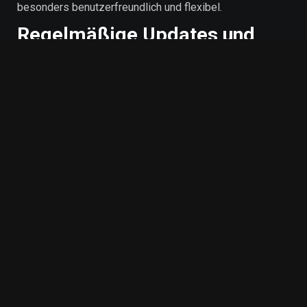
besonders benutzerfreundlich und flexibel.
Regelmäßige Updates und
neue Spiele
Unsere Sammlung an Demo Slots wird ständig
aktualisiert, sodass du immer die neuesten und
beliebtesten Titel spielen kannst. Wir halten dich zudem
über kommende Neuerscheinungen auf dem Laufenden,
sodass du immer bestens informiert bist.
Fazit: Spielspaß ohne Risiko
Unsere Plattform bietet dir die perfekte Möglichkeit,
Spielautomaten in der Demo-Version auszuprobieren
und dabei neue Lieblingsspiele zu entdecken. Ohne
Risiko, ohne Anmeldung und ohne versteckte Kosten
kannst du alle Funktionen der neuesten Slots testen und
dich optimal auf echtes Spielvergnügen vorbereiten.