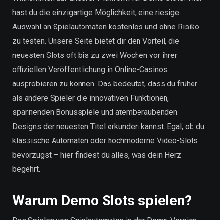
hast du die einzigartige Möglichkeit, eine riesige
Auswahl an Spielautomaten kostenlos und ohne Risiko
zu testen. Unsere Seite bietet dir den Vorteil, die
neuesten Slots oft bis zu zwei Wochen vor ihrer
offiziellen Veröffentlichung in Online-Casinos
ausprobieren zu können. Das bedeutet, dass du früher
als andere Spieler die innovativen Funktionen,
spannenden Bonusspiele und atemberaubenden
Designs der neuesten Titel erkunden kannst. Egal, ob du
klassische Automaten oder hochmoderne Video-Slots
bevorzugst – hier findest du alles, was dein Herz
begehrt.
Warum Demo Slots spielen?