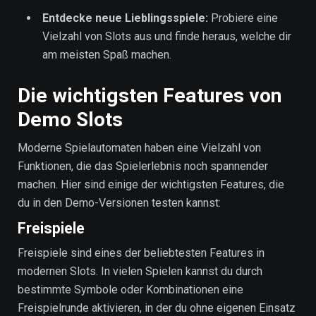
Entdecke neue Lieblingsspiele:
Probiere eine
Vielzahl von Slots aus und finde heraus, welche dir
am meisten Spaß machen.
Die wichtigsten Features von
Demo Slots
Moderne Spielautomaten haben eine Vielzahl von
Funktionen, die das Spielerlebnis noch spannender
machen. Hier sind einige der wichtigsten Features, die
du in den Demo-Versionen testen kannst:
Freispiele
Freispiele sind eines der beliebtesten Features in
modernen Slots. In vielen Spielen kannst du durch
bestimmte Symbole oder Kombinationen eine
Freispielrunde aktivieren, in der du ohne eigenen Einsatz