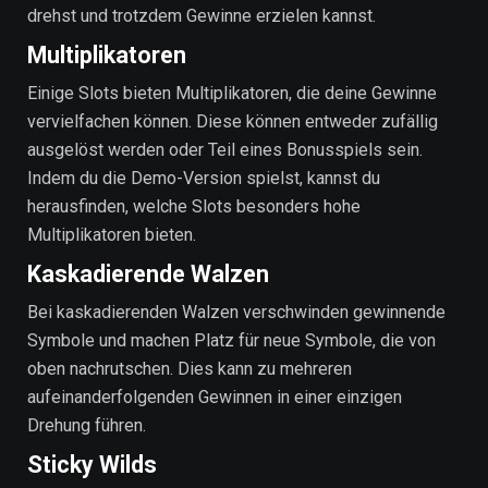
drehst und trotzdem Gewinne erzielen kannst.
Multiplikatoren
Einige Slots bieten Multiplikatoren, die deine Gewinne
vervielfachen können. Diese können entweder zufällig
ausgelöst werden oder Teil eines Bonusspiels sein.
Indem du die Demo-Version spielst, kannst du
herausfinden, welche Slots besonders hohe
Multiplikatoren bieten.
Kaskadierende Walzen
Bei kaskadierenden Walzen verschwinden gewinnende
Symbole und machen Platz für neue Symbole, die von
oben nachrutschen. Dies kann zu mehreren
aufeinanderfolgenden Gewinnen in einer einzigen
Drehung führen.
Sticky Wilds