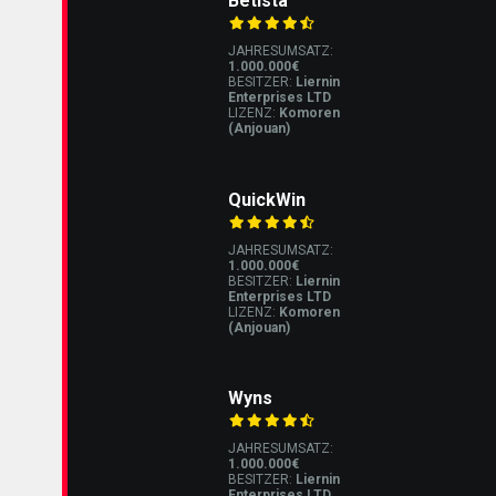
Betista
JAHRESUMSATZ:
1.000.000€
BESITZER:
Liernin
Enterprises LTD
LIZENZ:
Komoren
(Anjouan)
QuickWin
JAHRESUMSATZ:
1.000.000€
BESITZER:
Liernin
Enterprises LTD
LIZENZ:
Komoren
(Anjouan)
Wyns
JAHRESUMSATZ:
1.000.000€
BESITZER:
Liernin
Enterprises LTD