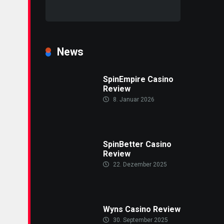
News
SpinEmpire Casino
Review
8. Januar 2026
SpinBetter Casino
Review
22. Dezember 2025
Wyns Casino Review
30. September 2025