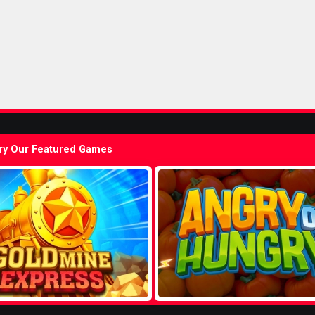
ry Our Featured Games