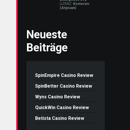
LIZENZ:
Komoren
(Anjouan)
Neueste
Beiträge
SpinEmpire Casino Review
SpinBetter Casino Review
Wyns Casino Review
QuickWin Casino Review
Betista Casino Review