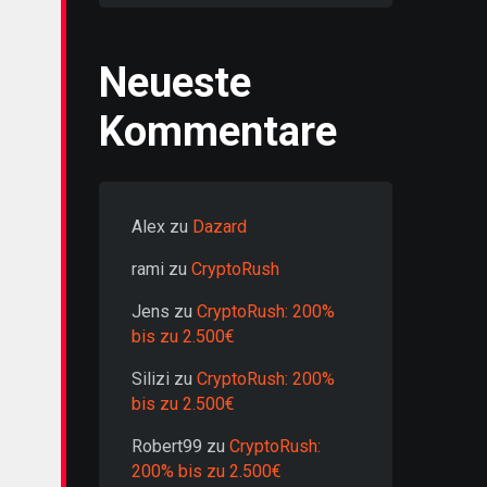
Neueste
Kommentare
Alex
zu
Dazard
rami
zu
CryptoRush
Jens
zu
CryptoRush: 200%
bis zu 2.500€
Silizi
zu
CryptoRush: 200%
bis zu 2.500€
Robert99
zu
CryptoRush:
200% bis zu 2.500€