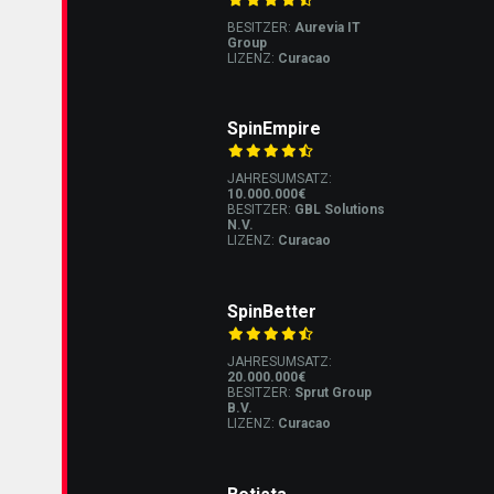
BESITZER:
Aurevia IT
Group
LIZENZ:
Curacao
SpinEmpire
JAHRESUMSATZ:
10.000.000€
BESITZER:
GBL Solutions
N.V.
LIZENZ:
Curacao
SpinBetter
JAHRESUMSATZ:
20.000.000€
BESITZER:
Sprut Group
B.V.
LIZENZ:
Curacao