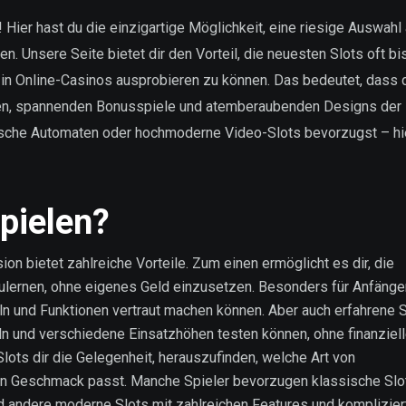
Hier hast du die einzigartige Möglichkeit, eine riesige Auswahl
. Unsere Seite bietet dir den Vorteil, die neuesten Slots oft bi
g in Online-Casinos ausprobieren zu können. Das bedeutet, dass 
ionen, spannenden Bonusspiele und atemberaubenden Designs der
sische Automaten oder hochmoderne Video-Slots bevorzugst – hi
pielen?
n bietet zahlreiche Vorteile. Zum einen ermöglicht es dir, die
ernen, ohne eigenes Geld einzusetzen. Besonders für Anfänger
eln und Funktionen vertraut machen können. Aber auch erfahrene S
eln und verschiedene Einsatzhöhen testen können, ohne finanziel
ots dir die Gelegenheit, herauszufinden, welche Art von
n Geschmack passt. Manche Spieler bevorzugen klassische Slo
andere moderne Slots mit zahlreichen Features und komplizier