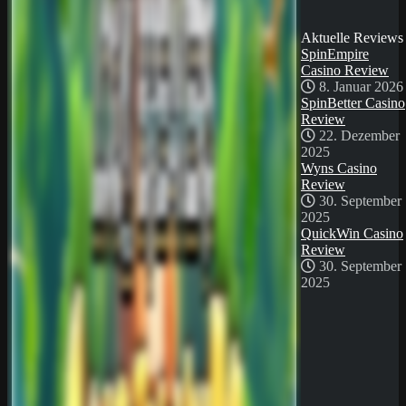
30. September
2025
Aktuelle Reviews
SpinEmpire
Casino Review
8. Januar 2026
SpinBetter Casino
Review
22. Dezember
2025
Wyns Casino
Review
30. September
2025
QuickWin Casino
Review
30. September
2025