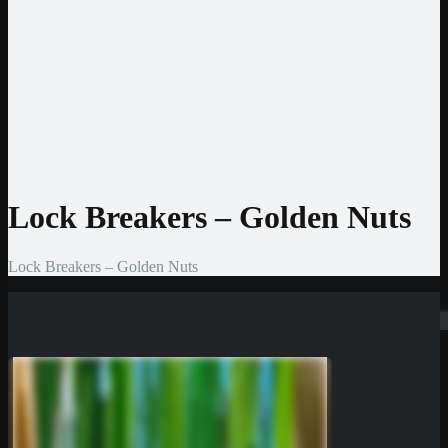
Jeton
CashtoCode
MiFinity
MuchBetter
Auszahlmethoden
Bank Überweisung
MasterCard
Visa
Skrill
Bitcoin
Lock Breakers – Golden Nuts
Lock Breakers – Golden Nuts
Suchen
Rate Game
(
0
Votes)
Neue Casinos