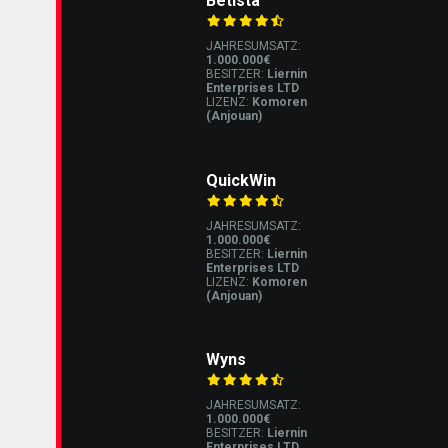
Betista
JAHRESUMSATZ:
1.000.000€
BESITZER:
Liernin
Enterprises LTD
LIZENZ:
Komoren
(Anjouan)
QuickWin
JAHRESUMSATZ:
1.000.000€
BESITZER:
Liernin
Enterprises LTD
LIZENZ:
Komoren
(Anjouan)
Wyns
JAHRESUMSATZ:
1.000.000€
BESITZER:
Liernin
Enterprises LTD