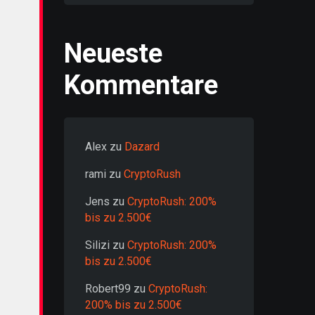
Neueste
Kommentare
Alex
zu
Dazard
rami
zu
CryptoRush
Jens
zu
CryptoRush: 200%
bis zu 2.500€
Silizi
zu
CryptoRush: 200%
bis zu 2.500€
Robert99
zu
CryptoRush:
200% bis zu 2.500€