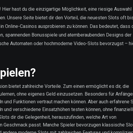
Hier hast du die einzigartige Möglichkeit, eine riesige Auswahl
. Unsere Seite bietet dir den Vorteil, die neuesten Slots oft bi
g in Online-Casinos ausprobieren zu können. Das bedeutet, dass 
ionen, spannenden Bonusspiele und atemberaubenden Designs der
sische Automaten oder hochmoderne Video-Slots bevorzugst – hi
pielen?
n bietet zahlreiche Vorteile. Zum einen ermöglicht es dir, die
ernen, ohne eigenes Geld einzusetzen. Besonders für Anfänger
eln und Funktionen vertraut machen können. Aber auch erfahrene S
eln und verschiedene Einsatzhöhen testen können, ohne finanziel
ots dir die Gelegenheit, herauszufinden, welche Art von
n Geschmack passt. Manche Spieler bevorzugen klassische Slo
andere moderne Slots mit zahlreichen Features und komplizier