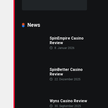
News
SpinEmpire Casino
Review
8. Januar 2026
SpinBetter Casino
Review
22. Dezember 2025
Wyns Casino Review
30. September 2025