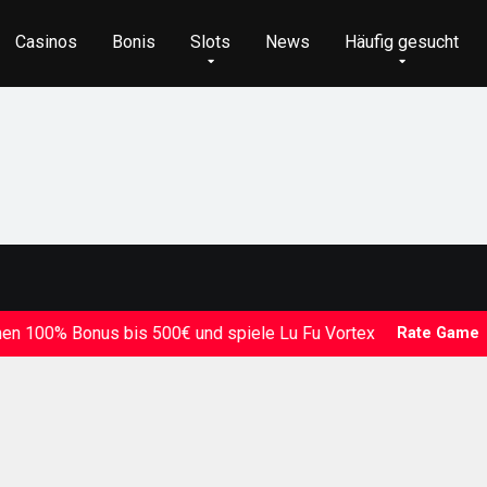
Casinos
Bonis
Slots
News
Häufig gesucht
00% Bonus bis 500€ und spiele Lu Fu Vortex
Rate Game