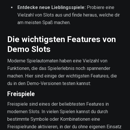
Entdecke neue Lieblingsspiele:
Probiere eine
Vielzahl von Slots aus und finde heraus, welche dir
am meisten Spaß machen.
Die wichtigsten Features von
Demo Slots
Moderne Spielautomaten haben eine Vielzahl von
Funktionen, die das Spielerlebnis noch spannender
machen. Hier sind einige der wichtigsten Features, die
du in den Demo-Versionen testen kannst:
Freispiele
Freispiele sind eines der beliebtesten Features in
modernen Slots. In vielen Spielen kannst du durch
bestimmte Symbole oder Kombinationen eine
Freispielrunde aktivieren, in der du ohne eigenen Einsatz