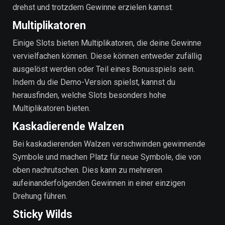
drehst und trotzdem Gewinne erzielen kannst.
Multiplikatoren
Einige Slots bieten Multiplikatoren, die deine Gewinne
vervielfachen können. Diese können entweder zufällig
ausgelöst werden oder Teil eines Bonusspiels sein.
Indem du die Demo-Version spielst, kannst du
herausfinden, welche Slots besonders hohe
Multiplikatoren bieten.
Kaskadierende Walzen
Bei kaskadierenden Walzen verschwinden gewinnende
Symbole und machen Platz für neue Symbole, die von
oben nachrutschen. Dies kann zu mehreren
aufeinanderfolgenden Gewinnen in einer einzigen
Drehung führen.
Sticky Wilds