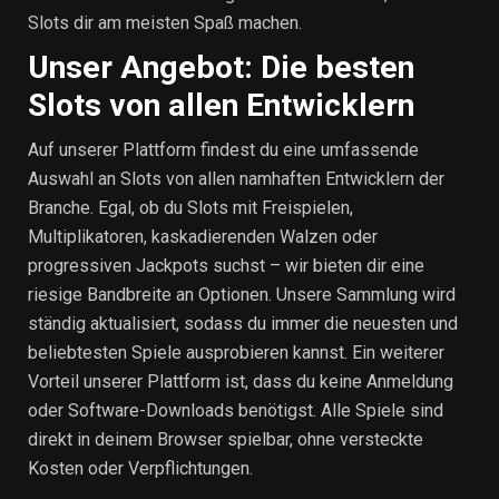
Slots dir am meisten Spaß machen.
Unser Angebot: Die besten
Slots von allen Entwicklern
Auf unserer Plattform findest du eine umfassende
Auswahl an Slots von allen namhaften Entwicklern der
Branche. Egal, ob du Slots mit Freispielen,
Multiplikatoren, kaskadierenden Walzen oder
progressiven Jackpots suchst – wir bieten dir eine
riesige Bandbreite an Optionen. Unsere Sammlung wird
ständig aktualisiert, sodass du immer die neuesten und
beliebtesten Spiele ausprobieren kannst. Ein weiterer
Vorteil unserer Plattform ist, dass du keine Anmeldung
oder Software-Downloads benötigst. Alle Spiele sind
direkt in deinem Browser spielbar, ohne versteckte
Kosten oder Verpflichtungen.