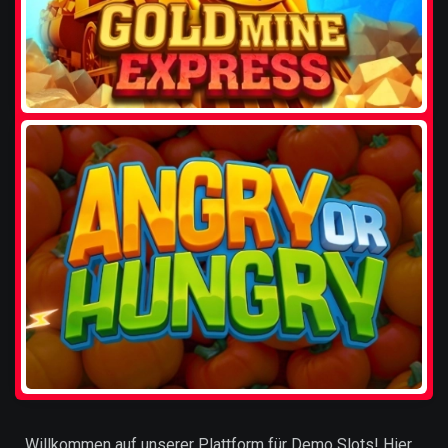
Willkommen auf unserer Plattform für Demo Slots! Hier