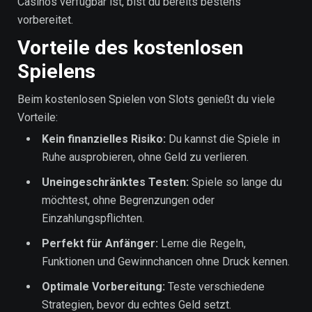
Casinos verfügbar ist, bist du bereits bestens
vorbereitet.
Vorteile des kostenlosen
Spielens
Beim kostenlosen Spielen von Slots genießt du viele
Vorteile:
Kein finanzielles Risiko:
Du kannst die Spiele in
Ruhe ausprobieren, ohne Geld zu verlieren.
Uneingeschränktes Testen:
Spiele so lange du
möchtest, ohne Begrenzungen oder
Einzahlungspflichten.
Perfekt für Anfänger:
Lerne die Regeln,
Funktionen und Gewinnchancen ohne Druck kennen.
Optimale Vorbereitung:
Teste verschiedene
Strategien, bevor du echtes Geld setzt.