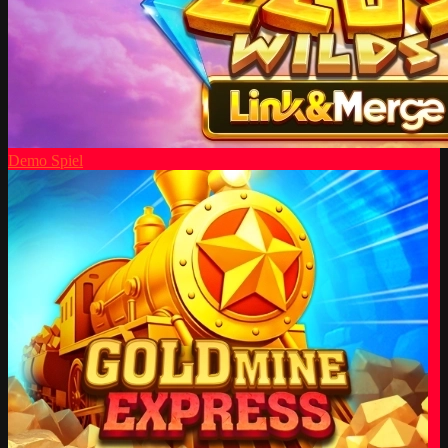
Demo Spiel