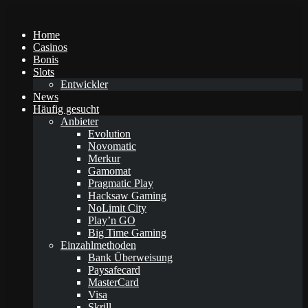
Home
Casinos
Bonis
Slots
Entwickler
News
Häufig gesucht
Anbieter
Evolution
Novomatic
Merkur
Gamomat
Pragmatic Play
Hacksaw Gaming
NoLimit City
Play’n GO
Big Time Gaming
Einzahlmethoden
Bank Überweisung
Paysafecard
MasterCard
Visa
Skrill