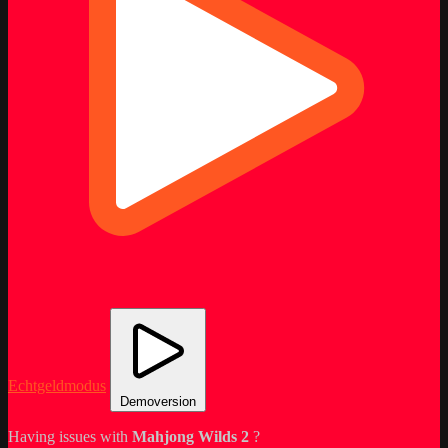
Echtgeldmodus
Demoversion
Having issues with
Mahjong Wilds 2
?