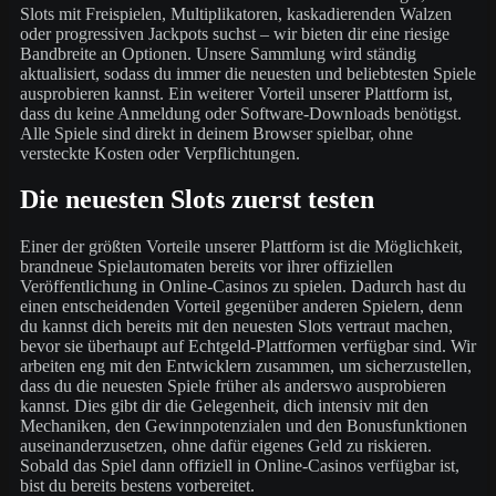
Slots mit Freispielen, Multiplikatoren, kaskadierenden Walzen
oder progressiven Jackpots suchst – wir bieten dir eine riesige
Bandbreite an Optionen. Unsere Sammlung wird ständig
aktualisiert, sodass du immer die neuesten und beliebtesten Spiele
ausprobieren kannst. Ein weiterer Vorteil unserer Plattform ist,
dass du keine Anmeldung oder Software-Downloads benötigst.
Alle Spiele sind direkt in deinem Browser spielbar, ohne
versteckte Kosten oder Verpflichtungen.
Die neuesten Slots zuerst testen
Einer der größten Vorteile unserer Plattform ist die Möglichkeit,
brandneue Spielautomaten bereits vor ihrer offiziellen
Veröffentlichung in Online-Casinos zu spielen. Dadurch hast du
einen entscheidenden Vorteil gegenüber anderen Spielern, denn
du kannst dich bereits mit den neuesten Slots vertraut machen,
bevor sie überhaupt auf Echtgeld-Plattformen verfügbar sind. Wir
arbeiten eng mit den Entwicklern zusammen, um sicherzustellen,
dass du die neuesten Spiele früher als anderswo ausprobieren
kannst. Dies gibt dir die Gelegenheit, dich intensiv mit den
Mechaniken, den Gewinnpotenzialen und den Bonusfunktionen
auseinanderzusetzen, ohne dafür eigenes Geld zu riskieren.
Sobald das Spiel dann offiziell in Online-Casinos verfügbar ist,
bist du bereits bestens vorbereitet.