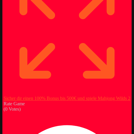
Sicher dir einen 100% Bonus bis 500€ und spiele Mahjong Wilds 2
Rate Game
(
0
Votes)