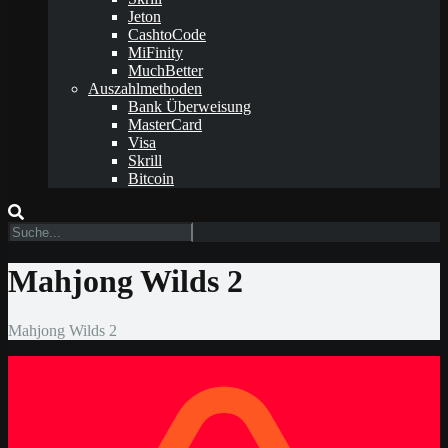
Jeton
CashtoCode
MiFinity
MuchBetter
Auszahlmethoden
Bank Überweisung
MasterCard
Visa
Skrill
Bitcoin
Mahjong Wilds 2
Mahjong Wilds 2