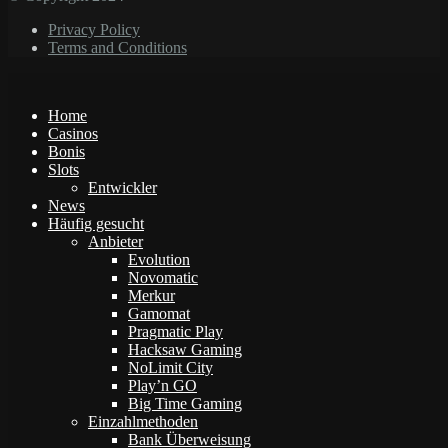
Privacy Policy
Terms and Conditions
Home
Casinos
Bonis
Slots
Entwickler
News
Häufig gesucht
Anbieter
Evolution
Novomatic
Merkur
Gamomat
Pragmatic Play
Hacksaw Gaming
NoLimit City
Play’n GO
Big Time Gaming
Einzahlmethoden
Bank Überweisung