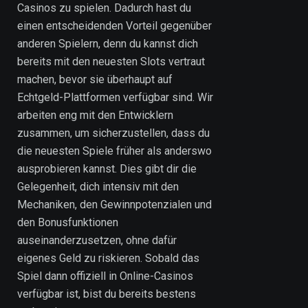
Casinos zu spielen. Dadurch hast du
einen entscheidenden Vorteil gegenüber
anderen Spielern, denn du kannst dich
bereits mit den neuesten Slots vertraut
machen, bevor sie überhaupt auf
Echtgeld-Plattformen verfügbar sind. Wir
arbeiten eng mit den Entwicklern
zusammen, um sicherzustellen, dass du
die neuesten Spiele früher als anderswo
ausprobieren kannst. Dies gibt dir die
Gelegenheit, dich intensiv mit den
Mechaniken, den Gewinnpotenzialen und
den Bonusfunktionen
auseinanderzusetzen, ohne dafür
eigenes Geld zu riskieren. Sobald das
Spiel dann offiziell in Online-Casinos
verfügbar ist, bist du bereits bestens