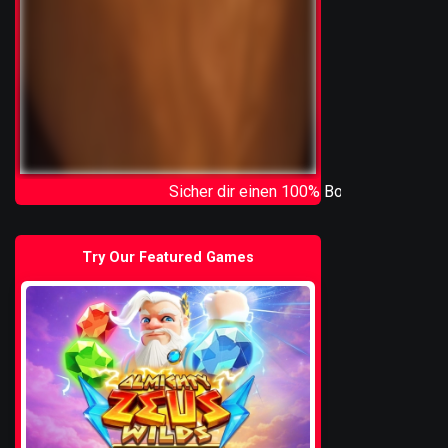
Sicher dir einen 100% Bonus bis 500€ und spiele
Try Our Featured Games