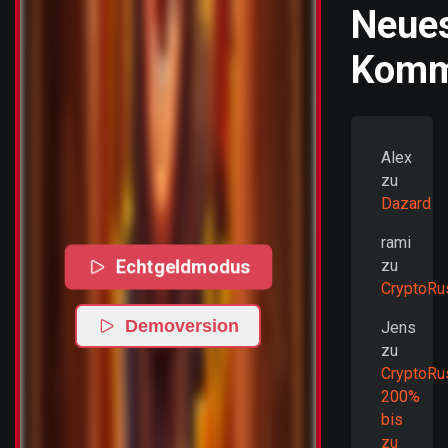
Neue
Komm
Alex
zu
Dazard
rami
Echtgeldmodus
zu
CryptoRu
Demoversion
Jens
zu
CryptoRu
200%
bis
zu