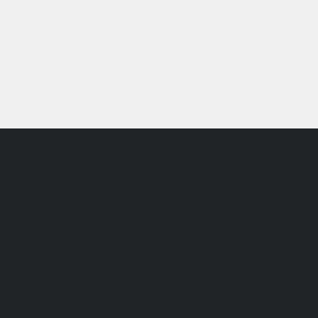
y Our Featured Games