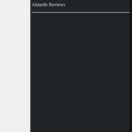
Aktuelle Reviews