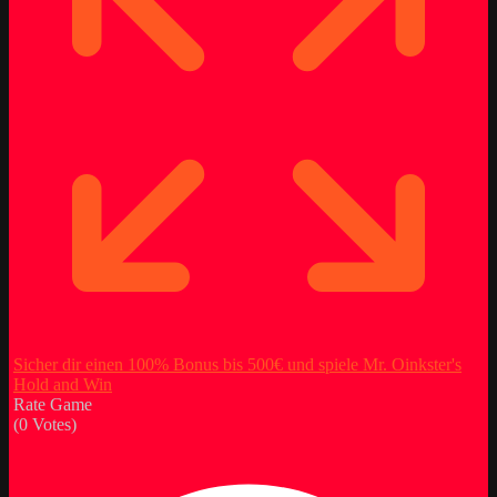
Sicher dir einen 100% Bonus bis 500€ und spiele Mr. Oinkster's
Hold and Win
Rate Game
(
0
Votes)