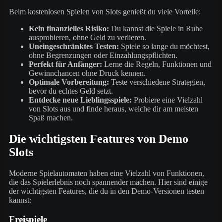
Beim kostenlosen Spielen von Slots genießt du viele Vorteile:
Kein finanzielles Risiko:
Du kannst die Spiele in Ruhe
ausprobieren, ohne Geld zu verlieren.
Uneingeschränktes Testen:
Spiele so lange du möchtest,
ohne Begrenzungen oder Einzahlungspflichten.
Perfekt für Anfänger:
Lerne die Regeln, Funktionen und
Gewinnchancen ohne Druck kennen.
Optimale Vorbereitung:
Teste verschiedene Strategien,
bevor du echtes Geld setzt.
Entdecke neue Lieblingsspiele:
Probiere eine Vielzahl
von Slots aus und finde heraus, welche dir am meisten
Spaß machen.
Die wichtigsten Features von Demo
Slots
Moderne Spielautomaten haben eine Vielzahl von Funktionen,
die das Spielerlebnis noch spannender machen. Hier sind einige
der wichtigsten Features, die du in den Demo-Versionen testen
kannst:
Freispiele