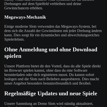
Drehungen auf dem Spielfeld verbleiben und deine
Gewinnchancen erhöhen.
Megaways-Mechanik
Einige moderne Slots verwenden das Megaways-System, bei
dem sich die Anzahl der Gewinnlinien mit jeder Drehung ändern
kann. Dies sorgt für ein dynamisches und abwechslungsreiches
Spielerlebnis.
Ohne Anmeldung und ohne Download
spielen
Unsere Plattform bietet dir den Vorteil, dass du alle Spiele direkt
im Browser spielen kannst, ohne dass du eine Software
herunterladen oder dich registrieren musst. Du kannst sofort
loslegen und die Slots nach Belieben ausprobieren. Dies macht
unser Angebot besonders benutzerfreundlich und flexibel.
Regelmäßige Updates und neue Spiele
Unsere Sammlung an Demo Slots wird ständig aktualisiert,