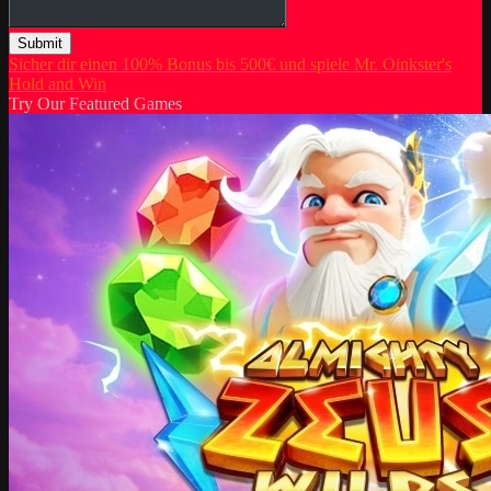
Submit
Sicher dir einen 100% Bonus bis 500€ und spiele Mr. Oinkster's
Hold and Win
Try Our Featured Games