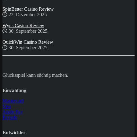
SpinBetter Casino Review
22. Dezember 2025
Wyns Casino Review
30. September 2025
QuickWin Casino Review
30. September 2025
Glücksspiel kann süchtig machen.
Einzahlung
Mastercard
Visa
Apple Pay
Paysafe
Entwickler