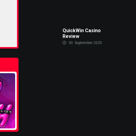
QuickWin Casino
Review
30. September 2025