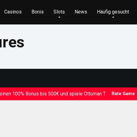
Casinos
Bonis
Slots
News
Häufig gesucht
ures
 100% Bonus bis 500€ und spiele Ottoman Treasures
Rate Game