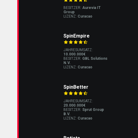
BESITZER:
Aurevia IT
Group
LIZENZ:
Curacao
SpinEmpire
JAHRESUMSATZ:
10.000.000€
BESITZER:
GBL Solutions
N.V.
LIZENZ:
Curacao
SpinBetter
JAHRESUMSATZ:
20.000.000€
BESITZER:
Sprut Group
B.V.
LIZENZ:
Curacao