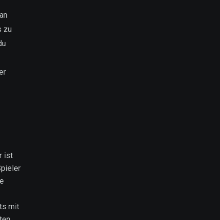
 an
s zu
du
er
 ist
pieler
le
ts mit
ten